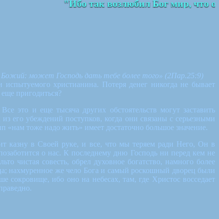
"Ибо так возлюбил Бог мир, что отд
к Божий: может Господь дать тебе более того» (2Пар.25:9)
и испытуемого христианина. Потеря денег никогда не бывает
т еще пригодиться?
се это и еще тысяча других обстоятельств могут заставить
из его убеждений поступков, когда они связаны с серьезными
п «нам тоже надо жить» имеет достаточно большое значение.
т казну в Своей руке, и все, что мы теряем ради Него, Он в
озаботится о нас. К последнему дню Господь ни перед кем не
ьто чистая совесть, обрел духовное богатство, намного более
ца; нахмуренное же чело Бога и самый роскошный дворец были
е сокровище, ибо оно на небесах, там, где Христос восседает
праведно.