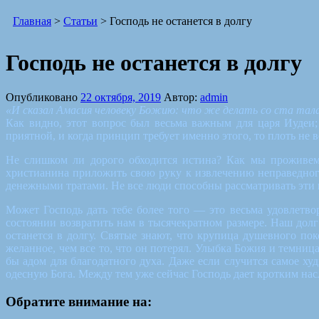
Главная
>
Статьи
>
Господь не останется в долгу
Господь не останется в долгу
Опубликовано
22 октября, 2019
Автор:
admin
«И сказал Амасия человеку Божию: что же делать со ста тала
Как видно, этот вопрос был весьма важным для царя Иудеи;
приятной, и когда принцип требует именно этого, то плоть не в
Не слишком ли дорого обходится истина? Как мы проживем 
христианина приложить свою руку к извлечению неправедного
денежными тратами. Не все люди способны рассматривать эти 
Может Господь дать тебе более того — это весьма удовлетво
состоянии возвратить нам в тысячекратном размере. Наш дол
останется в долгу. Святые знают, что крупица душевного пок
желанное, чем все то, что он потерял. Улыбка Божия и темн
бы адом для благодатного духа. Даже если случится самое ху
одесную Бога. Между тем уже сейчас Господь дает кротким насл
Обратите внимание на: