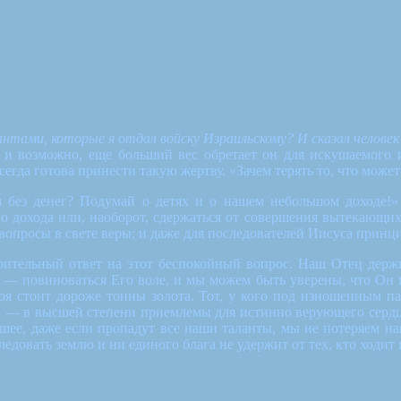
нтами, которые я отдал войску Израильскому? И сказал челове
 и возможно, еще больший вес обретает он для искушаемого 
сегда готова принести такую жертву. «Зачем терять то, что може
без денег? Подумай о детях и о нашем небольшом доходе!» В
 дохода или, наоборот, сдержаться от совершения вытекающих 
вопросы в свете веры; и даже для последователей Иисуса принци
рительный ответ на этот беспокойный вопрос. Наш Отец держи
г — повиноваться Его воле, и мы можем быть уверены, что Он п
оя стоит дороже тонны золота. Тот, у кого под изношенным пал
ица — в высшей степени приемлемы для истинно верующего серд
дшее, даже если пропадут все наши таланты, мы не потеряем наш
едовать землю и ни единого блага не удержит от тех, кто ходит 