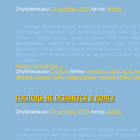
Опубликовано
12 октября, 2020
Автор:
admin
«Итак, братия, мы не должники плоти» (Рим.8:1
Как Божьи создания, мы должники перед Ним: мы
себя — нашу плоть, душу и волю. Все мы нар
должниками перед Его правосудием. Наш дол
заплатить. Но о христианине можно сказать, что о
Божьему, ибо Христос заплатил за долги Своего н
— любить.
Читать полностью
→
Опубликовано
Статьи
|
Метки:
вечность
,
грех
,
долг
,
жи
любовь Божья
,
сила
,
слава Божья
,
человек
|
Ваш ком
ГОСПОДЬ НЕ ОСТАНЕТСЯ В ДОЛГУ
Опубликовано
22 октября, 2019
Автор:
admin
«И сказал Амасия человеку Божию: что же
которые я отдал войску Израильскому? И сказал 