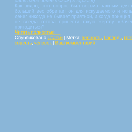
дать тебе более того» (2Пар.25:9)
Как видно, этот вопрос был весьма важным для 
больший вес обретает он для искушаемого и испы
денег никогда не бывает приятной, и когда принцип 
не всегда готова принести такую жертву. «Зач
пригодиться?
Читать полностью
→
Опубликовано
Статьи
|
Метки:
верность
,
Господь
,
гре
совесть
,
человек
|
Ваш комментарий
|
Навигация по статьям