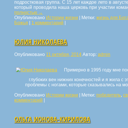
подростковая группа. С 15 лет каждое лето в авгус
который проводила наша церковь при участии кома
полностью
→
Опубликовано
Истории жизни
|
Метки:
жизнь для Бог
Божья
|
1 комментарий
|
ЮЛИЯ НИКОЛАЕВА
Опубликовано
11 октября, 2014
Автор:
admin
Примерно в 1995 году мне п
глубоких вен нижних конечностей и я жила с э
проблемы с ногами, которые сказывались на м
Опубликовано
Истории жизни
|
Метки:
победитель
,
с
комментарий
|
ОЛЬГА ИОНОВА-КИРИЛОВА