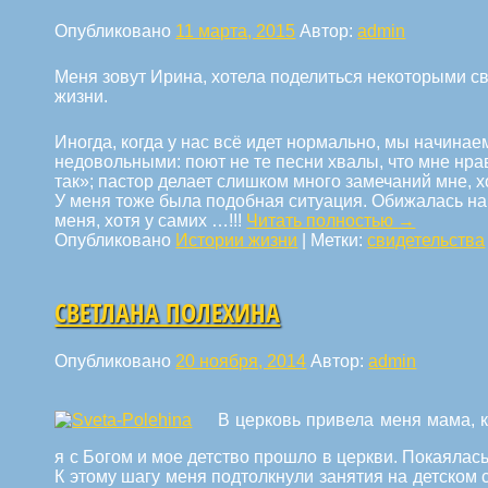
Опубликовано
11 марта, 2015
Автор:
admin
Меня зовут Ирина, хотела поделиться некоторыми с
жизни.
Иногда, когда у нас всё идет нормально, мы начинае
недовольными: поют не те песни хвалы, что мне нра
так»; пастор делает слишком много замечаний мне, 
У меня тоже была подобная ситуация. Обижалась на 
меня, хотя у самих …!!!
Читать полностью
→
Опубликовано
Истории жизни
|
Метки:
свидетельства
СВЕТЛАНА ПОЛЕХИНА
Опубликовано
20 ноября, 2014
Автор:
admin
В церковь привела меня мама, к
я с Богом и мое детство прошло в церкви. Покаялась 
К этому шагу меня подтолкнули занятия на детском 