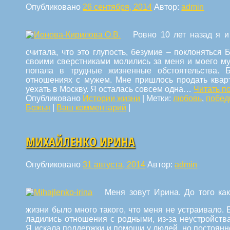
Опубликовано
26 сентября, 2014
Автор:
admin
Ровно 10 лет назад я и
считала, что это глупость, безумие – поклоняться Б
своими сверстниками молились за меня и моего муж
попала в трудные жизненные обстоятельства.
отношениях с мужем. Мне пришлось продать кварт
уехать в Москву. Я осталась совсем одна…
Читать п
Опубликовано
Истории жизни
|
Метки:
любовь
,
побед
Божья
|
Ваш комментарий
|
МИХАЙЛЕНКО ИРИНА
Опубликовано
31 августа, 2014
Автор:
admin
Меня зовут Ирина. До того ка
жизни было много такого, что меня не устраивало.
ладились отношения с родными, из-за неустройств
Я искала поддержки и помощи у людей, но постоянно