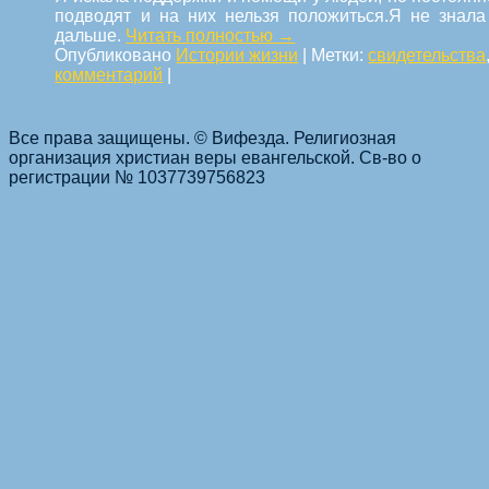
подводят и на них нельзя положиться.Я не знала
дальше.
Читать полностью
→
Опубликовано
Истории жизни
|
Метки:
свидетельства
комментарий
|
Все права защищены. © Вифезда. Религиозная
организация христиан веры евангельской. Св-во о
Навигация по статьям
регистрации № 1037739756823