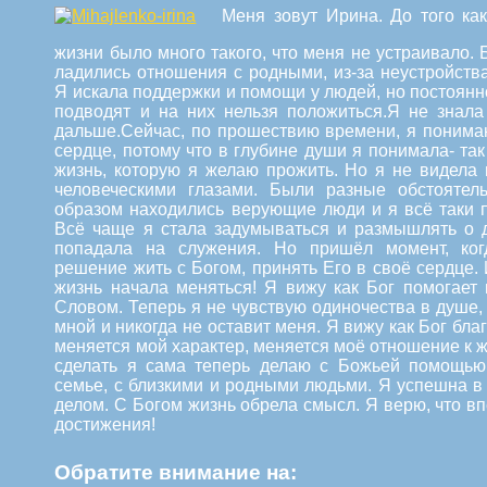
Меня зовут Ирина. До того ка
жизни было много такого, что меня не устраивало.
ладились отношения с родными, из-за неустройств
Я искала поддержки и помощи у людей, но постоянно
подводят и на них нельзя положиться.Я не знала
дальше.
Сейчас, по прошествию времени, я понимаю
сердце, потому что в глубине души я понимала- так
жизнь, которую я желаю прожить. Но я не видела
человеческими глазами. Были разные обстоятел
образом находились верующие люди и я всё таки 
Всё чаще я стала задумываться и размышлять о д
попадала на служения. Но пришёл момент, ког
решение жить с Богом, принять Его в своё сердце.
жизнь начала меняться! Я вижу как Бог помогает
Словом. Теперь я не чувствую одиночества в душе,
мной и никогда не оставит меня. Я вижу как Бог бла
меняется мой характер, меняется моё отношение к жи
сделать я сама теперь делаю с Божьей помощью
семье, с близкими и родными людьми. Я успешна 
делом. С Богом жизнь обрела смысл. Я верю, что 
достижения!
Обратите внимание на: