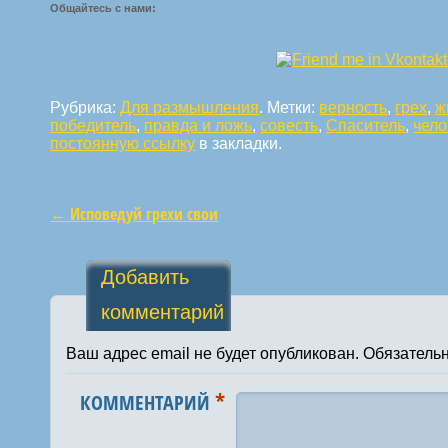
Общайтесь с нами:
Рубрика:
Для размышления
. Метки:
верность
,
грех
,
ж
победитель
,
правда и ложь
,
совесть
,
Спаситель
,
чело
постоянную ссылку
в закладки.
←
Исповедуй грехи свои
Навигация по статьям
Добавить
комментарий
Ваш адрес email не будет опубликован.
Обязатель
*
КОММЕНТАРИЙ