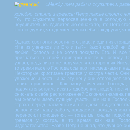
«Между тем рабы и служители, разв
холодно, стояли и грелись; Петр также стоял с ним
То, что служители первосвященника в холодную н
неудивительно. Удивительно однако то, что Петр сто
к огню, думая, что должен вести себя, как другие, ч
Однако свет огня осветил его лицо, и один из стоящи
«Не из учеников ли Его и ты?» Какой слабой ни б
любил Господа и не хотел покидать Его. И все
признаться в своей приверженности к Господу. О
узнает, ведь никто не подумает, что сторонник Иисус
то время как его Господа осыпают насмешками и на
Некоторые христиане греются у костра чести. Они
уважение и честь, и за эту цену они отягощают св
своих принципов. Как могут ученики Господа,
надругательствам, искать одобрения людей, поступ
снискать к себе расположение? Склоняя знамена п
мы желаем иметь лучшую участь, чем наш Господь,
страха перед насмешками не даем свидетельств
выполняем нашу работу, предаемся вожделениям п
переносил поношения, — тогда мы сидим подобно
греемся у костра, в то время как наш Госп
издевательства. Разве Петр не знал, что дурное 