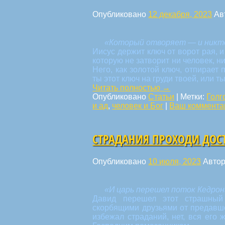
Опубликовано
12 декабря, 2023
Ав
«Который отворяет — и никто
Иисус держит ключ от ворот рая, 
которую не затворит ни человек, н
Него, как золотой ключ, отпирает 
ты этот ключ на груди твоей, или 
Читать полностью
→
Опубликовано
Статьи
|
Метки:
Голг
и ад
,
человек и Бог
|
Ваш коммента
СТРАДАНИЯ ПРОХОДИ ДОС
Опубликовано
10 июля, 2023
Авто
«И царь перешел поток Кедрон»
Давид перешел этот страшный 
скорбящими друзьями от предавш
избежал страданий, нет, вся его