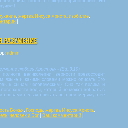
своей причастностью к жертвоприношению. Но
пучку»!
оухание
,
жертва Иисуса Христа
,
изобилие
,
ентарий
|
Я РАЗУМЕНИЕ
ор:
admin
умение любовь Христову» (Еф.3:19)
полноте, великолепии, верности превосходит
ом языке и какими словами можно описать Его
овь к сынам человеческим? Она так велика и
с поверхности воды, который не может вобрать в
ми словами нельзя описать всю неизмеримую ее
ость Божья
,
Господь
,
жертва Иисуса Христа
,
тель
,
человек и Бог
|
Ваш комментарий
|