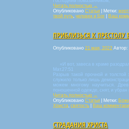
Господним помазанником,
Читать полностью
→
Опубликовано
Статьи
|
Метки:
жерт
твой путь
,
человек и Бог
|
Ваш ком
ПРИБЛИЗЬСЯ К ПРЕСТОЛУ
Опубликовано
21 мая, 2022
Автор:
«И вот, завеса в храме разодра
Мат.27:51
Разрыв такой прочной и толстой 
служило только лишь демонстрац
можем многому научиться. Древ
поношенной одежде, снят, и убран 
Читать полностью
→
Опубликовано
Статьи
|
Метки:
Божи
Христа
,
святость
|
Ваш комментар
СТРАДАНИЯ ХРИСТА