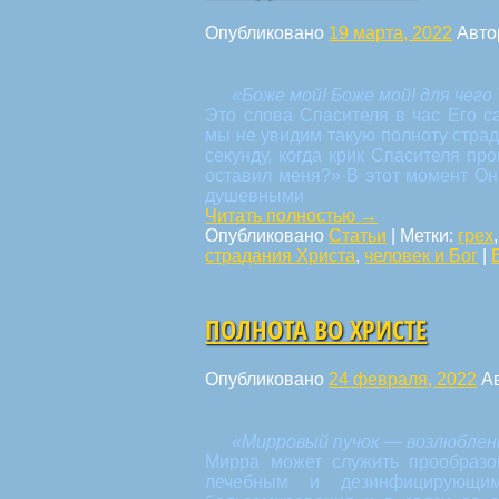
Опубликовано
19 марта, 2022
Авто
«Боже мой! Боже мой! для чег
Это слова Спасителя в час Его 
мы не увидим такую полноту страд
секунду, когда крик Спасителя пр
оставил меня?» В этот момент Он
душевными
Читать полностью
→
Опубликовано
Статьи
|
Метки:
грех
страдания Христа
,
человек и Бог
|
ПОЛНОТА ВО ХРИСТЕ
Опубликовано
24 февраля, 2022
А
«Мирровый пучок — возлюбленн
Мирра может служить прообразом
лечебным и дезинфицирующи