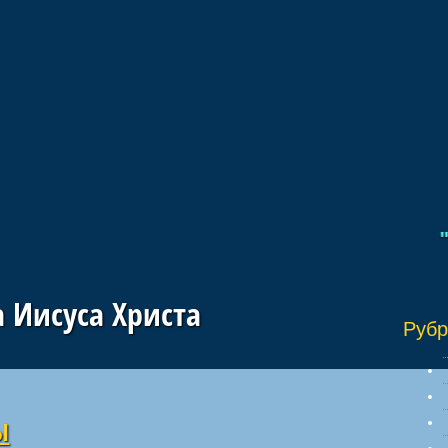
"Иб
 Иисуса Христа
Рубр
Ы