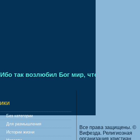
о так возлюбил Бог мир, что отдал Сына Сво
ики
Без категории
Для размышления
Все права защищены. ©
Истории жизни
Вифезда. Религиозная
организация христиан