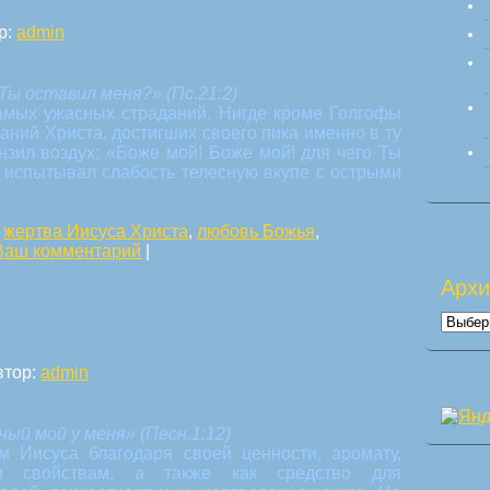
р:
admin
о Ты оставил меня?»
(Пс.21:2)
самых ужасных страданий. Нигде кроме Голгофы
аний Христа, достигших своего пика именно в ту
онзил воздух: «Боже мой! Боже мой! для чего Ты
 испытывал слабость телесную вкупе с острыми
,
жертва Иисуса Христа
,
любовь Божья
,
Ваш комментарий
|
Арх
Архи
втор:
admin
ый мой у меня» (Песн.1:12)
 Иисуса благодаря своей ценности, аромату,
м свойствам, а также как средство для