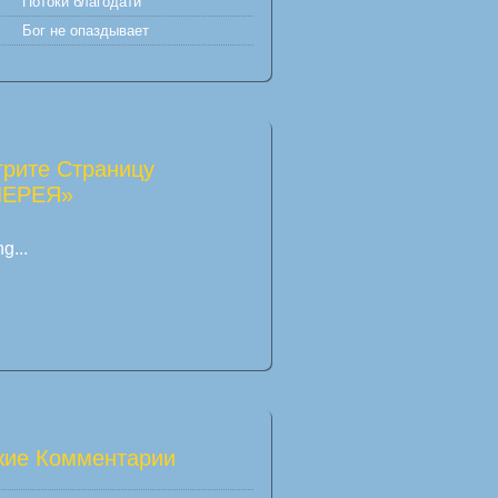
Потоки благодати
Бог не опаздывает
рите Страницу
ЛЕРЕЯ»
g...
ие Комментарии