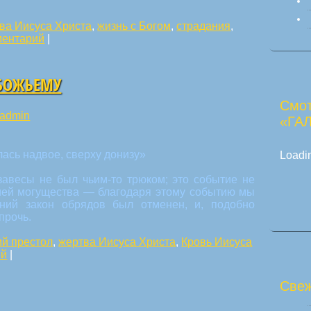
ва Иисуса Христа
,
жизнь с Богом
,
страдания
,
ментарий
|
 БОЖЬЕМУ
Смот
admin
«ГА
лась надвое, сверху донизу»
Loadin
завесы не был чьим-то трюком; это событие не
ией могущества — благодаря этому событию мы
ний закон обрядов был отменен, и, подобно
прочь.
й престол
,
жертва Иисуса Христа
,
Кровь Иисуса
ий
|
Свеж