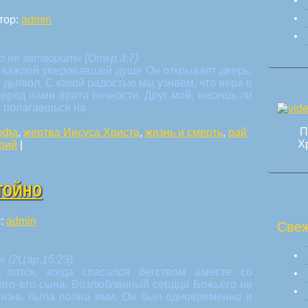
тор:
admin
 не затворит» (Откр.3:7)
и каждой уверовавшей душе Он открывает дверь,
и дьявол. С какой радостью мы узнаем, что вера в
перед нами врата вечности. Друг мой, несешь ли
ты полагаешься на
П
офа
,
жертва Иисуса Христа
,
жизнь и смерть
,
рай
Х
рий
|
ТОЙНО
р:
admin
Свеж
 (2Цар.15:23)
поток, когда спасался бегством вместе со
его его сына. Возлюбленный сердца Божьего не
 жизнь была полна ими. Он был одновременно и