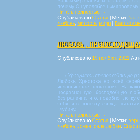
бальзамирования и в связи со 
почему Он уподоблен «мирровому 
Читать полностью
→
Опубликовано
Статьи
|
Метки:
благ
любовь
,
милость
,
мирр
|
Ваш комм
ЛЮБОВЬ , ПРЕВОСХОДЯЩА
Опубликовано
19 ноября, 2021
Авт
«Уразуметь превосходящую раз
Любовь Христова во всей своей 
человеческое понимание. На как
несравненную, бесподобную люб
безгранична, что, подобно глотку 
себя всю полноту сосуда, никаки
глубину.
Читать полностью
→
Опубликовано
Статьи
|
Метки:
верн
любовь Божья
,
сила любви
,
Спаси