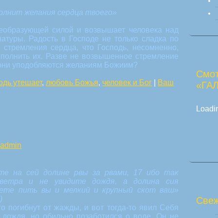
полнит желания сердца твоего»
еобразующей силой и возвышает человека над
атуры. Радость в Господе не только сладка по
т стремления сердца, что Господь, несомненно,
ыполнить их. Разве не возвышенное стремление
 они уподобляются желаниям Божиим?
Смот
одь утешает
,
любовь Божья
,
человек и Бог
|
Ваш
«ГА
Loadin
:
admin
йте на сей долине рвы за рвами, 17 ибо так
 ветра и не увидите дождя, а долина сия
дете пить вы и мелкий и крупный скот ваш»
)
Свеж
то погибнут от жажды, и вот тогда-то явил Себя
и дождя, но обильно позаботился о воде. Он не