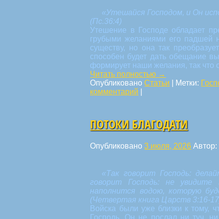
«Утешайся Господом, и Он ис
(Пс.36:4)
Утешение в Господе обладает пр
грубыми желаниями его падшей н
существу, но она так преобразуе
способен будет дать обещание в
формирует наши желания, так что
Читать полностью
→
Опубликовано
Статьи
|
Метки:
Госп
комментарий
|
ПОТОКИ БЛАГОДАТИ
Опубликовано
3 июля, 2026
Автор
«Так говорит Господь: дела
говорит Господь: не увидите
наполнится водою, которую бу
(Четвертая книга Царств 3:16-17
Войска были уже близки к тому, ч
Господь. Он не послал ни туч, н