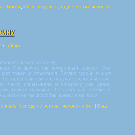
ь с Богом
,
Иисус исцеляет
,
ходи с Богом
,
человек
ОКИНУ
ор:
admin
оставленным» (Ис.62:4)
ово. Оно звучит, как похоронный колокол. Оно
ещает тяжелые страдания. Бездна скорби дышит
. Оставленный тем, кто поручался своей честью!
 мы часто испытывали и которому уже давно
ыми родственниками! Оставленный отцом и
ль, и все же мы способны вынести ее, если
верный
,
Господь не оставит
,
человек и Бог
|
Ваш