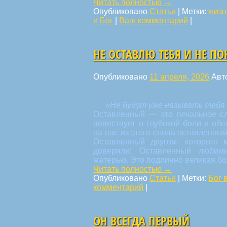
Читать полностью
→
Опубликовано
Статьи
|
Метки:
жизн
и Бог
|
Ваш комментарий
|
НЕ ОСТАВЛЮ ТЕБЯ И НЕ П
Опубликовано
11 апреля, 2026
Авт
«Не будут уже называть тебя 
Оставленный — это печальное сл
повествует о глубокой боли и об
на нас из этого слова оставленный
Оставленный другом, которого
доверяли! Оставленный любим
матерью. Это подлинно великая бо
Читать полностью
→
Опубликовано
Статьи
|
Метки:
Бог 
комментарий
|
ОН ВСЕГДА ПЕРВЫЙ