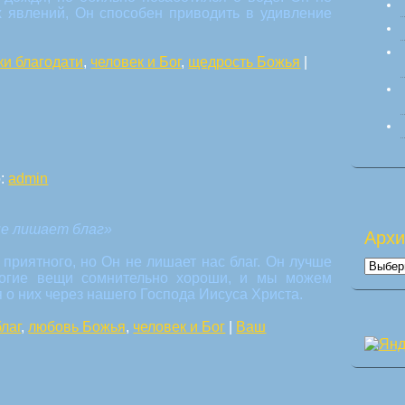
х явлений, Он способен приводить в удивление
ки благодати
,
человек и Бог
,
щедрость Божья
|
р:
admin
не лишает благ»
Арх
 приятного, но Он не лишает нас благ. Он лучше
Архи
Многие вещи сомнительно хороши, и мы можем
 о них через нашего Господа Иисуса Христа.
благ
,
любовь Божья
,
человек и Бог
|
Ваш