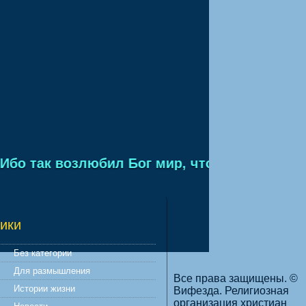
 так возлюбил Бог мир, что отдал Сына Свое
ики
Без категории
Для размышления
Все права защищены. ©
Истории жизни
Вифезда. Религиозная
организация христиан