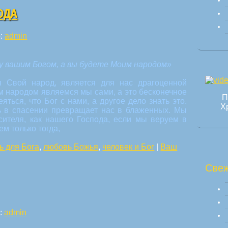
ОДА
р:
admin
ду вашим Богом, а вы будете Моим народом»
я Свой народ, является для нас драгоценной
им народом являемся мы сами, а это бесконечное
П
ться, что Бог с нами, а другое дело знать это.
Х
ть в спасении превращает нас в блаженных. Мы
сителя, как нашего Господа, если мы веруем в
ем только тогда,
ь для Бога
,
любовь Божья
,
человек и Бог
|
Ваш
Свеж
:
admin