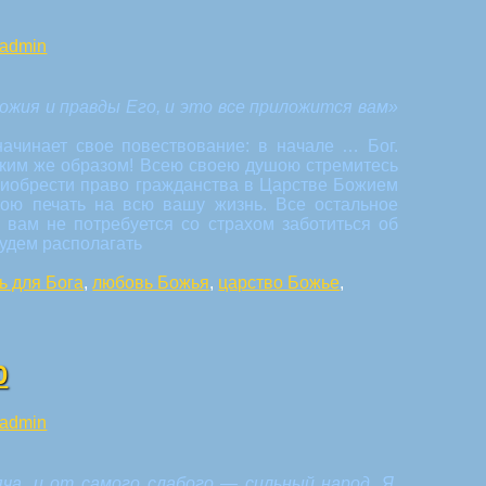
admin
жия и правды Его, и это все приложится вам»
начинает свое повествование: в начале … Бог.
аким же образом! Всею своею душою стремитесь
приобрести право гражданства в Царстве Божием
ою печать на всю вашу жизнь. Все остальное
 вам не потребуется со страхом заботиться об
будем располагать
ь для Бога
,
любовь Божья
,
царство Божье
,
О
admin
а, и от самого слабого — сильный народ. Я,