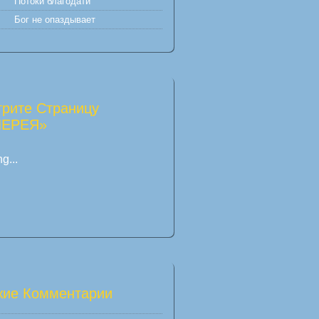
Потоки благодати
Бог не опаздывает
рите Страницу
ЛЕРЕЯ»
g...
ие Комментарии