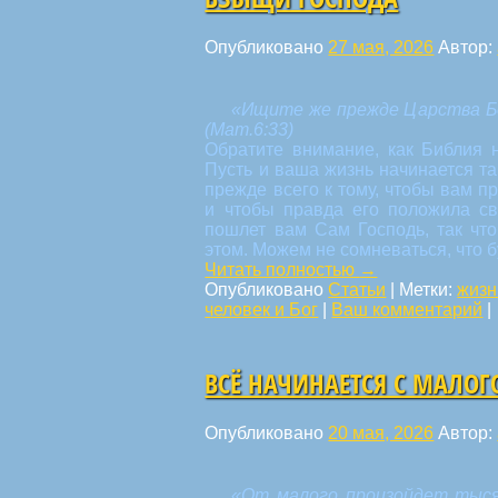
Опубликовано
27 мая, 2026
Автор:
«Ищите же прежде Царства Бо
(Мат.6:33)
Обратите внимание, как Библия 
Пусть и ваша жизнь начинается т
прежде всего к тому, чтобы вам 
и чтобы правда его положила св
пошлет вам Сам Господь, так что
этом. Можем не сомневаться, что 
Читать полностью
→
Опубликовано
Статьи
|
Метки:
жизн
человек и Бог
|
Ваш комментарий
|
ВСЁ НАЧИНАЕТСЯ С МАЛОГ
Опубликовано
20 мая, 2026
Автор:
«От малого произойдет тысяч