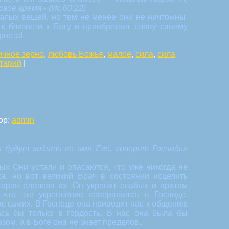
 свое время»
(Ис.60:22)
алых вещей, но тем не менее они не ничтожны.
 к близости к Богу и приобретает славу своему
роста!
ичное зерно
,
любовь Божья
,
малое
,
сила
,
сила
тарий
|
ор:
admin
и будут ходить во имя Его, говорит Господь»
х Они устали и опасаются, что уже никогда не
ха, но вот великий Врач в состоянии исцелить
оторая одолела их. Он укрепит слабых и притом
что это укрепление совершается в Господе.
ас самих. В Господе она приводит нас к общению
сь бы только в гордость. В нас она была бы
ом, а в Боге она не знает пределов.