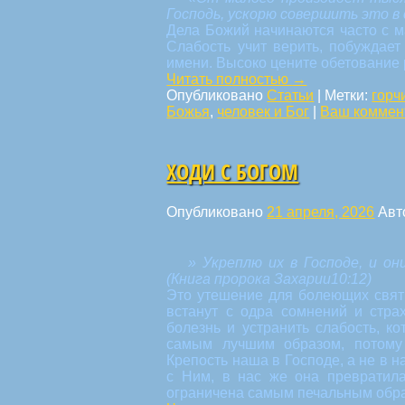
Господь, ускорю совершить это в
Дела Божий начинаются часто с м
Слабость учит верить, побуждает
имени. Высоко цените обетование 
Читать полностью
→
Опубликовано
Статьи
|
Метки:
горч
Божья
,
человек и Бог
|
Ваш коммен
ХОДИ С БОГОМ
Опубликовано
21 апреля, 2026
Авт
» Укреплю их в Господе, и он
(Книга пророка Захарии10:12)
Это утешение для болеющих святы
встанут с одра сомнений и стра
болезнь и устранить слабость, к
самым лучшим образом, потому 
Крепость наша в Господе, а не в н
с Ним, в нас же она превратила
ограничена самым печальным образ