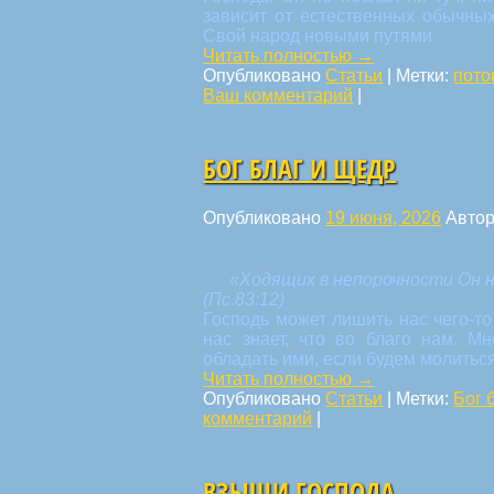
зависит от естественных обычны
Свой народ новыми путями
Читать полностью
→
Опубликовано
Статьи
|
Метки:
пото
Ваш комментарий
|
БОГ БЛАГ И ЩЕДР
Опубликовано
19 июня, 2026
Авто
«Ходящих в непорочности Он 
(Пс.83:12)
Господь может лишить нас чего-то
нас знает, что во благо нам. 
обладать ими, если будем молиться
Читать полностью
→
Опубликовано
Статьи
|
Метки:
Бог 
комментарий
|
ВЗЫЩИ ГОСПОДА