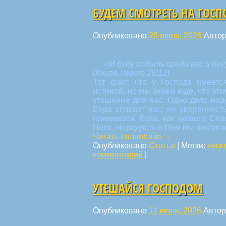
БУДЕМ СМОТРЕТЬ НА ГОСП
Опубликовано
28 июля, 2026
Авто
«И буду ходить среди вас и бу
(Книга Левит 26:12)
Тот факт, что у Господа имеетс
истиной, но мы знаем еще, что эт
утешение для нас. Одно дело надея
Вера спасает нас, но увереннос
принимаем Бога, как нашего Спа
Него, но радость в Нем мы постига
Читать полностью
→
Опубликовано
Статьи
|
Метки:
жизн
комментарий
|
УТЕШАЙСЯ ГОСПОДОМ
Опубликовано
11 июля, 2026
Автор