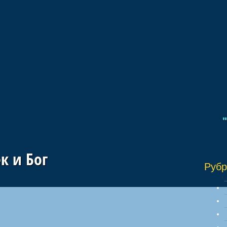
"Ибо
к и Бог
Рубр