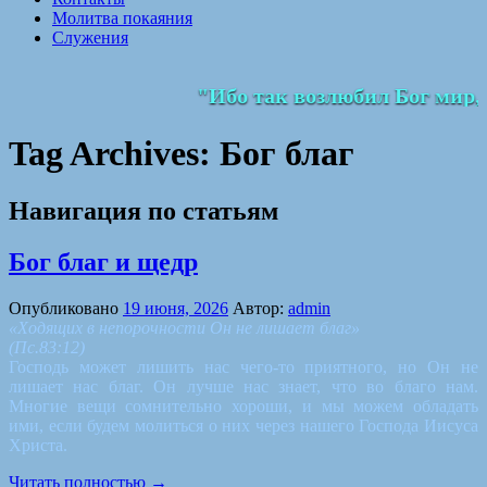
Молитва покаяния
Служения
"Ибо так возлюбил Бог мир, 
Tag Archives:
Бог благ
Навигация по статьям
Бог благ и щедр
Опубликовано
19 июня, 2026
Автор:
admin
«Ходящих в непорочности Он не лишает благ»
(Пс.83:12)
Господь может лишить нас чего-то приятного, но Он не
лишает нас благ. Он лучше нас знает, что во благо нам.
Многие вещи сомнительно хороши, и мы можем обладать
ими, если будем молиться о них через нашего Господа Иисуса
Христа.
Читать полностью
→