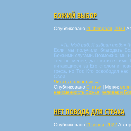
БОЖИЙ ВЫБОР
Опубликовано
26 февраля, 2023
А
«Ты Мой раб, Я избрал тебя» (И
Если мы получили благодать Бо
Божьими слугами. Возможно, мы нев
тем не менее, да святится имя 
питающиеся за Его столом и пов
греха, но Тот, Кто освободил на
Свои
Читать полностью
→
Опубликовано
Статьи
|
Метки:
верн
неизменность Божья
,
человек и Бо
НЕТ ПОВОДА ДЛЯ СТРАХА
Опубликовано
20 июня, 2022
Авто