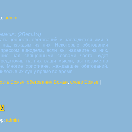
р:
admin
ования»
(2Пет.1:4)
нать ценность обетований и насладиться ими в
 над каждым из них. Некоторые обетования
прессом винодела, если вы надавите на них,
ение над священными словами часто будет
средоточив на них ваши мысли, вы незаметно
те. Многие христиане, жаждавшие обетований,
чилось в их душу прямо во время
ость Божья
,
обетования Божьи
,
слово Божье
|
ИИ
ор:
admin