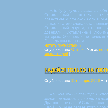
«Не будут уже называть тебя 
Оставленный — это печальное сл
повествует о глубокой боли и об
на нас из этого слова оставленный
Оставленный другом, которого
доверяли! Оставленный любим
матерью. Это подлинно великая 
Господь помогает нам.
Читать полностью
→
Опубликовано
Статьи
|
Метки:
верн
комментарий
|
НАДЕЙСЯ ТОЛЬКО НА ГОС
Опубликовано
11 января, 2026
Авт
«А дом Иудин помилую и спасу
мечом, ни войною, ни конями и вса
Драгоценное слово! Сам Господь 
Свой. Но Он не делает этого с по