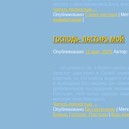
медлят с прославлением Бога, кот
Читать полностью
→
Опубликовано
Слово пастора
|
Мет
комментарий
|
ГОСПОДЬ- ПАСТЫРЬ МОЙ
Опубликовано
12 мая, 2025
Автор:
«И станет Он, и будет пасти в
Христос царствует в Своей церк
властью, но это власть мудрого и
и любящими Его овцами, Он повел
добровольное послушание любимы
Пастыря, Чей голос хорошо зна
могуществом благодати.
Читать полностью
→
Опубликовано
Без категории
|
Метк
Божья
,
Господь -Пастырь
|
Ваш ко