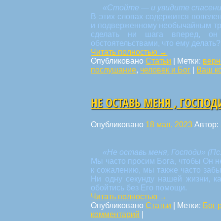
«Стойте — и увидите спасение
В этих словах содержится повеле
и подверженному необычайным тру
сделать ни шага вперед, он
обстоятельствами, что ему делать?
Читать полностью
→
Опубликовано
Статьи
|
Метки:
верн
послушание
,
человек и Бог
|
Ваш к
НЕ ОСТАВЬ МЕНЯ , ГОСПОД
Опубликовано
18 мая, 2023
Автор:
«Не оставь меня, Господи» (Пс.
Мы часто просим Бога, чтобы Он не
к сожалению, мы также часто забы
Ни одну секунду нашей жизни, к
обойтись без Его помощи.
Читать полностью
→
Опубликовано
Статьи
|
Метки:
Бог 
комментарий
|