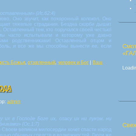
оставленным» (Ис.62:4)
ово. Оно звучит, как похоронный колокол. Оно
ещает тяжелые страдания. Бездна скорби дышит
. Оставленный тем, кто поручался своей честью!
 мы часто испытывали и которому уже давно
ыми родственниками! Оставленный отцом и
Смот
боль, и все же мы способны вынести ее, если
«ГА
ость Божья
,
отавленный
,
человек и Бог
|
Ваш
Loadin
ПОДА
ор:
admin
 их в Господе Боге их, спасу их ни луком, ни
дниками» (Ос.1:7)
Свеж
в Своем великом милосердии хочет спасти народ
мощью обычных средств и возможностей. Люди же