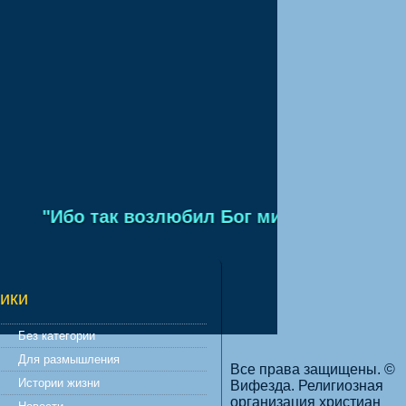
"Ибо так возлюбил Бог мир, что отдал Сына
ики
Без категории
Для размышления
Все права защищены. ©
Истории жизни
Вифезда. Религиозная
организация христиан