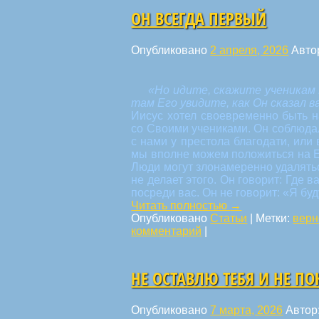
ОН ВСЕГДА ПЕРВЫЙ
Опубликовано
2 апреля, 2026
Авто
«Но идите, скажите ученикам 
там Его увидите, как Он сказал ва
Иисус хотел своевременно быть н
со Своими учениками. Он соблюда
с нами у престола благодати, или 
мы вполне можем положиться на Ег
Люди могут злонамеренно удалятьс
не делает этого. Он говорит: Где 
посреди вас. Он не говорит: «Я буд
Читать полностью
→
Опубликовано
Статьи
|
Метки:
верн
комментарий
|
НЕ ОСТАВЛЮ ТЕБЯ И НЕ П
Опубликовано
7 марта, 2026
Автор