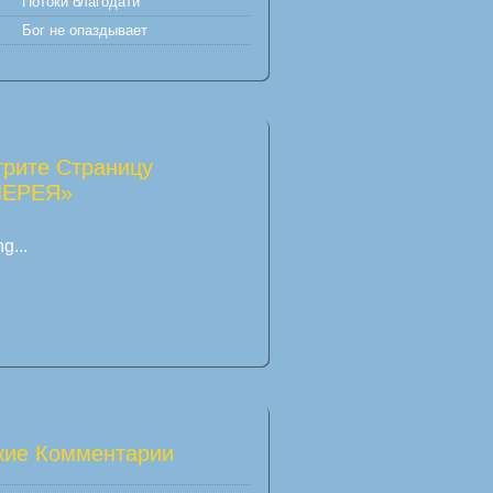
Потоки благодати
Бог не опаздывает
рите Страницу
ЛЕРЕЯ»
g...
ие Комментарии