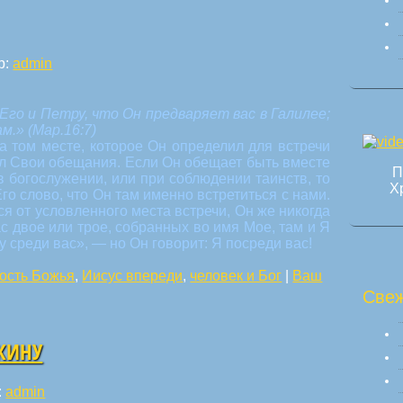
р:
admin
Его и Петру, что Он предваряет вас в Галилее;
м.» (Мар.16:7)
а том месте, которое Он определил для встречи
л Свои обещания. Если Он обещает быть вместе
П
в богослужении, или при соблюдении таинств, то
Х
о слово, что Он там именно встретиться с нами.
я от условленного места встречи, Он же никогда
вас двое или трое, собранных во имя Мое, там и Я
у среди вас», — но Он говорит: Я посреди вас!
ость Божья
,
Иисус впереди
,
человек и Бог
|
Ваш
Свеж
ОКИНУ
:
admin