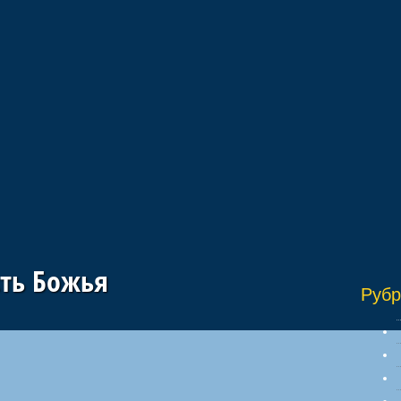
сть Божья
Рубр