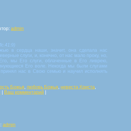
втор:
admin
с.41:9)
жью в сердца наши, значит, она сделала нас
ерные слуги, и, конечно, от нас мало проку, но,
Его, мы Его слуги, облаченные в Его ливрею,
инующиеся Его воле. Некогда мы были слугами
с, принял нас в Свою семью и научил исполнять
ость Божья
,
любовь Божья
,
невеста Христа
,
г
|
Ваш комментарий
|
р:
admin