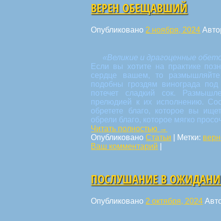
ВЕРЕН ОБЕЩАВШИЙ
Опубликовано
2 ноября, 2024
Авто
«Великие и драгоценные обет
Если вы хотите на практике поз
сердце вашем, то размышляйте
подобны гроздям винограда под 
потечет сладкий сок. Размышл
прелюдией к их исполнению. Со
обретете благо, которое вы ище
обрели благо, которое мягко просо
Читать полностью
→
Опубликовано
Статьи
|
Метки:
верн
Ваш комментарий
|
ПОСЛУШАНИЕ В ОЖИДАН
Опубликовано
2 октября, 2024
Авт