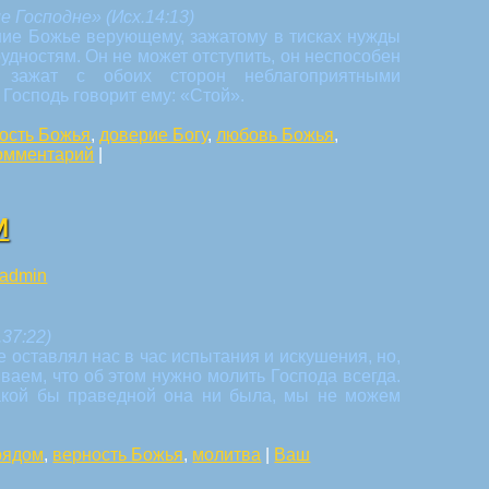
 Господне» (Исх.14:13)
ние Божье верующему, зажатому в тисках нужды
дностям. Он не может отступить, он неспособен
 зажат с обоих сторон неблагоприятными
 Господь говорит ему: «Стой».
ость Божья
,
доверие Богу
,
любовь Божья
,
омментарий
|
И
admin
37:22)
 оставлял нас в час испытания и искушения, но,
ваем, что об этом нужно молить Господа всегда.
акой бы праведной она ни была, мы не можем
рядом
,
верность Божья
,
молитва
|
Ваш