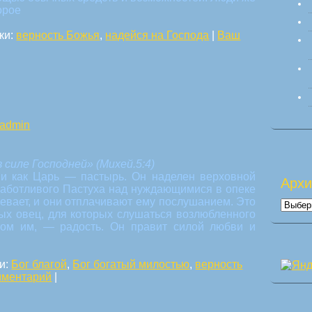
орое
ки:
верность Божья
,
надейся на Господа
|
Ваш
admin
 силе Господней» (Михей.5:4)
ви как Царь — пастырь. Он наделен верховной
Арх
 заботливого Пастуха над нуждающимися в опеке
евает, и они отплачивают ему послушанием. Это
Архи
х овец, для которых слушаться возлюбленного
ком им, — радость. Он правит силой любви и
и:
Бог благой
,
Бог богатый милостью
,
верность
мментарий
|