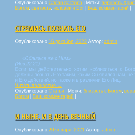
Опубликовано
Слово пастора
|
Метки:
верность Хрис
Богом
,
святость
,
человек и Бог
|
Ваш комментарий
|
СТРЕМИСЬ ПОЗНАТЬ ЕГО
Опубликовано
16 декабря, 2022
Автор:
admin
«Сблизься же с Ним»
(Иов.22:21)
Если мы действительно хотим «сблизиться с Бог
должны познать Его таким, каким Он явился нам, не
и Его действий, но также и в различии Его Лиц.
Читать полностью
→
Опубликовано
Статьи
|
Метки:
близость с Богом
,
вер
Богом
|
Ваш комментарий
|
И НЫНЕ, И В ДЕНЬ ВЕЧНЫЙ
Опубликовано
20 января, 2021
Автор:
admin