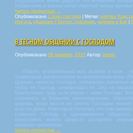
плодородной земле радости. На мгновение воскре
Избавителя, и тысячи нитей ответной любви протяну
Читать полностью
→
Опубликовано
Слово пастора
|
Метки:
жертва Христ
Иисуса
,
общение с Богом
,
спасение
,
человек и Бог
|
В ТЕСНОМ ОБЩЕНИИ С ГОСПОДОМ
Опубликовано
28 декабря, 2022
Автор:
admin
«Приди, возлюбленный мой, выйдем в поле… по
посмотрим, распустилась ли виноградная лоза»
(П
Церковь, невеста Господня, собиралась приняться з
чтобы ее Господь сопровождал ее. Она не сказал
Благословен труд, если рядом с нами Господь! Эт
ухаживать за Божьими виноградниками. Обратит
церковь, когда мысли ее заняты Господом, желае
всех ее делах. Некоторые полагают, что невозможно
служении Господу и одновременно общаться
Безусловно, можно запросто растратить энерг
внешние проявления
Читать полностью
→