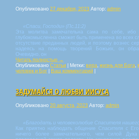
Опубликовано
27 декабря, 2023
Автор:
admin
«Спаси, Господи»
(Пс.11:2)
Эта молитва замечательна сама по себе, ибо о
глубокомысленна сможет быть применена во всех с
отсутствие преданных людей, и поэтому вознес сер
надеясь на помощь творений Божьих, он обра
Очевидно, он
Читать полностью
→
Опубликовано
Статьи
|
Метки:
вера
,
жизнь для Бога
,
человек и Бог
|
Ваш комментарий
|
ЗАДУМАЙСЯ О ЛЮБВИ ИИСУСА
Опубликовано
20 августа, 2023
Автор:
admin
«Благодать и человеколюбие Спасителя нашего
Как приятно наблюдать общение Спасителя с Ег
ничего более замечательного, чем силой Духа