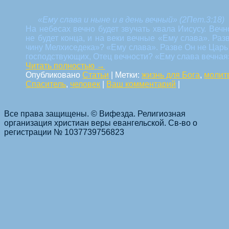
«Ему слава и ныне и в день вечный» (2Пет.3:18)
На небесах вечно будет звучать хвала Иисусу. Веч
не будет конца, и на веки вечные «Ему слава». Ра
чину Мелхиседека»? «Ему слава». Разве Он не Царь
господствующих, Отец вечности? «Ему слава вечная
Читать полностью
→
Опубликовано
Статьи
|
Метки:
жизнь для Бога
,
молит
Спаситель
,
человек
|
Ваш комментарий
|
Все права защищены. © Вифезда. Религиозная
организация христиан веры евангельской. Св-во о
Навигация по статьям
регистрации № 1037739756823