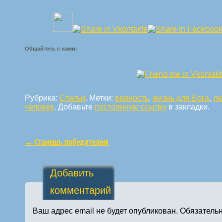
Общайтесь с нами:
Рубрика:
Статьи
. Метки:
верность
,
жизнь для Бога
,
л
человек
. Добавьте
постоянную ссылку
в закладки.
←
Станешь победителем
Навигация по статьям
Добавить
комментарий
Ваш адрес email не будет опубликован.
Обязатель