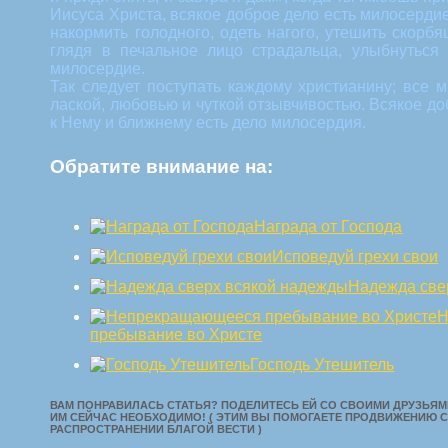
Иисуса Христа, всякое доброе дело есть милосерди
накормить голодного, одеть нагого, утешить скорбя
глядя в печальное лицо страдальца, улыбнуться
милосердие.
Так следует поступать каждому христианину; все 
лаской, любовью и чуткой отзывчивостью. Всякое до
к Нему и ближнему есть дело милосердия.
Обратите внимание на:
Награда от Господа
Исповедуй грехи свои
Надежда све
Н
пребывание во Христе
Господь Утешитель
ВАМ ПОНРАВИЛАСЬ СТАТЬЯ? ПОДЕЛИТЕСЬ ЕЙ СО СВОИМИ ДРУЗЬЯМИ
ИМ СЕЙЧАС НЕОБХОДИМО! ( ЭТИМ ВЫ ПОМОГАЕТЕ ПРОДВИЖЕНИЮ С
РАСПРОСТРАНЕНИИ БЛАГОЙ ВЕСТИ )