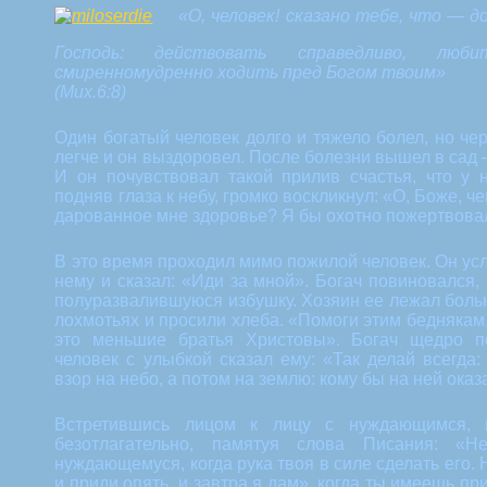
«О, человек! сказано тебе, что — д
Господь: действовать справедливо, лю
смиренномудренно ходить пред Богом твоим»
(Мих.6:8)
Один богатый человек долго и тяжело болел, но че
легче и он выздоровел. После болезни вышел в сад
И он почувствовал такой прилив счастья, что у 
подняв глаза к небу, громко воскликнул: «О, Боже, ч
дарованное мне здоровье? Я бы охотно пожертвова
В это время проходил мимо пожилой человек. Он ус
нему и сказал: «Иди за мной». Богач повиновался,
полуразвалившуюся избушку. Хозяин ее лежал больн
лохмотьях и просили хлеба. «Помоги этим беднякам
это меньшие братья Христовы». Богач щедро п
человек с улыбкой сказал ему: «Так делай всегда
взор на небо, а потом на землю: кому бы на ней ока
Встретившись лицом к лицу с нуждающимся, м
безотлагательно, памятуя слова Писания: «Н
нуждающемуся, когда рука твоя в силе сделать его. 
и приди опять, и завтра я дам», когда ты имеешь при