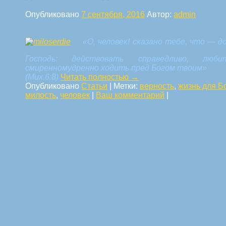
Опубликовано
7 сентября, 2016
Автор:
admin
«О, человек! сказано тебе, что — д
Господь: действовать справедливо, лю
смиренномудренно ходить пред Богом твоим»
(Мих.6:8)
Читать полностью
→
Опубликовано
Статьи
|
Метки:
верность
,
жизнь для Б
милость
,
человек
|
Ваш комментарий
|
Навигация по статьям