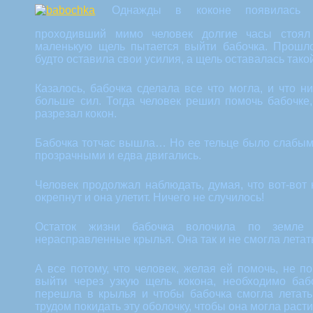
Однажды в коконе появилась м
проходивший мимо человек долгие часы стоял
маленькую щель пытается выйти бабочка. Прошло
будто оставила свои усилия, а щель оставалась так
Казалось, бабочка сделала все что могла, и что н
больше сил. Тогда человек решил помочь бабочке
разрезал кокон.
Бабочка тотчас вышла… Но ее тельце было слабым
прозрачными и едва двигались.
Человек продолжал наблюдать, думая, что вот-вот
окрепнут и она улетит. Ничего не случилось!
Остаток жизни бабочка волочила по земле 
нерасправленные крылья. Она так и не смогла летат
А все потому, что человек, желая ей помочь, не по
выйти через узкую щель кокона, необходимо бабо
перешла в крылья и чтобы бабочка смогла летать
трудом покидать эту оболочку, чтобы она могла раст