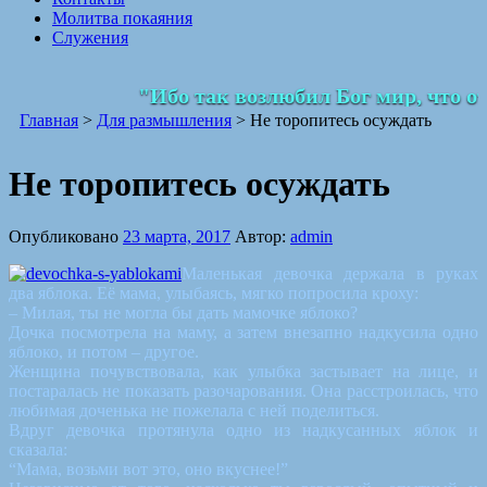
Молитва покаяния
Служения
"Ибо так возлюбил Бог мир, что от
Главная
>
Для размышления
>
Не торопитесь осуждать
Не торопитесь осуждать
Опубликовано
23 марта, 2017
Автор:
admin
Маленькая девочка держала в руках
два яблока. Её мама, улыбаясь, мягко попросила кроху:
– Милая, ты не могла бы дать мамочке яблоко?
Дочка посмотрела на маму, а затем внезапно надкусила одно
яблоко, и потом – другое.
Женщина почувствовала, как улыбка застывает на лице, и
постаралась не показать разочарования. Она расстроилась, что
любимая доченька не пожелала с ней поделиться.
Вдруг девочка протянула одно из надкусанных яблок и
сказала:
“Мама, возьми вот это, оно вкуснее!”