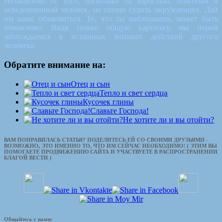
Независимо от того, насколько ты взрослый, опытный и
осведомленный человек, не спеши судить окружающих. Дай
им шанс объясниться. То, что ты наблюдаешь, может быть
обманчиво. Видя только общую картинку, мы порой
заблуждаемся в истинных мотивах действий другого
человека.
Обратите внимание на:
Отец и сын
Тепло и свет сердца
Кусочек глины
Славьте Господа!
Не хотите ли и вы отойти?
ВАМ ПОНРАВИЛАСЬ СТАТЬЯ? ПОДЕЛИТЕСЬ ЕЙ СО СВОИМИ ДРУЗЬЯМИ -
ВОЗМОЖНО, ЭТО ИМЕННО ТО, ЧТО ИМ СЕЙЧАС НЕОБХОДИМО! ( ЭТИМ ВЫ
ПОМОГАЕТЕ ПРОДВИЖЕНИЮ САЙТА И УЧАСТВУЕТЕ В РАСПРОСТРАНЕНИИ
БЛАГОЙ ВЕСТИ )
Общайтесь с нами: