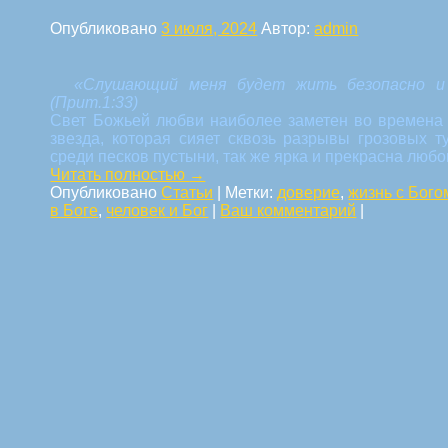
Опубликовано
3 июля, 2024
Автор:
admin
«Слушающий меня будет жить безопасно и 
(Прит.1:33)
Свет Божьей любви наиболее заметен во времена 
звезда, которая сияет сквозь разрывы грозовых т
среди песков пустыни, так же ярка и прекрасна любо
Читать полностью
→
Опубликовано
Статьи
|
Метки:
доверие
,
жизнь с Бого
в Боге
,
человек и Бог
|
Ваш комментарий
|
Навигация по статьям