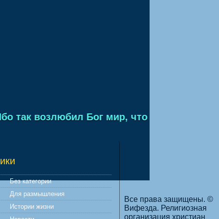
о так возлюбил Бог мир, что отдал Сына Сво
ики
Без категории
Для размышления
Все права защищены. ©
Истории жизни
Вифезда. Религиозная
организация христиан