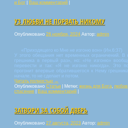
и Бог
|
Ваш комментарий
|
УЗ ЛЮБВИ НЕ ПОРВАТЬ НИКОМУ
Опубликовано
26 ноября, 2024
Автор:
admin
«Приходящего ко Мне не изгоню вон» (Ин.6:37)
У этого обещания нет временных ограничений. В 
грешника в первый раз», но: «Не изгоню» вообщ
перевести и так: «Я не изгоню никогда». Это по
прогонит впервые обратившегося к Нему грешника,
начале, то не сделает и потом.
Читать полностью
→
Опубликовано
Статьи
|
Метки:
жизнь для Бога
,
любов
спасение
|
Ваш комментарий
|
ЗАТВОРИ ЗА СОБОЙ ДВЕРЬ
Опубликовано
27 августа, 2023
Автор:
admin