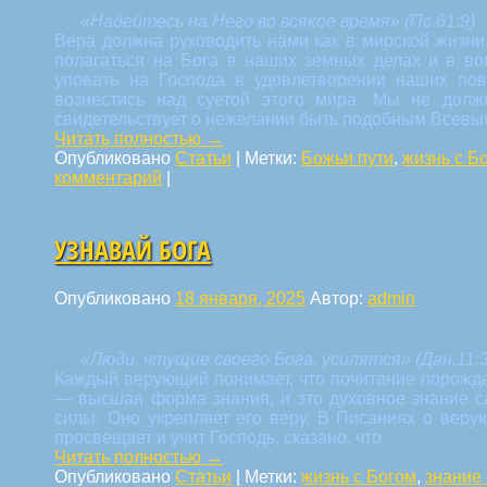
«Надейтесь на Него во всякое время» (Пс.61:9)
Вера должна руководить нами как в мирской жизни
полагаться на Бога в наших земных делах и в во
уповать на Господа в удовлетворении наших по
вознестись над суетой этого мира. Мы не долж
свидетельствует о нежелании быть подобным Всев
Читать полностью
→
Опубликовано
Статьи
|
Метки:
Божьи пути
,
жизнь с Б
комментарий
|
УЗНАВАЙ БОГА
Опубликовано
18 января, 2025
Автор:
admin
«Люди, чтущие своего Бога, усилятся» (Дан.11:
Каждый верующий понимает, что почитание порожда
— высшая форма знания, и это духовное знание с
силы. Оно укрепляет его веру. В Писаниях о верую
просвещает и учит Господь, сказано, что
Читать полностью
→
Опубликовано
Статьи
|
Метки:
жизнь с Богом
,
знание