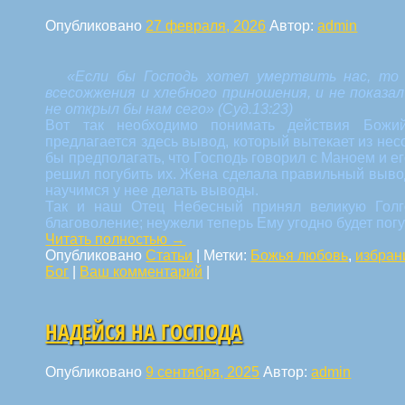
Опубликовано
27 февраля, 2026
Автор:
admin
«Если бы Господь хотел умертвить нас, то
всесожжения и хлебного приношения, и не показал
не открыл бы нам сего» (Суд.13:23)
Вот так необходимо понимать действия Божи
предлагается здесь вывод, который вытекает из не
бы предполагать, что Господь говорил с Маноем и е
решил погубить их. Жена сделала правильный выво
научимся у нее делать выводы.
Так и наш Отец Небесный принял великую Гол
благоволение; неужели теперь Ему угодно будет пог
Читать полностью
→
Опубликовано
Статьи
|
Метки:
Божья любовь
,
избран
Бог
|
Ваш комментарий
|
НАДЕЙСЯ НА ГОСПОДА
Опубликовано
9 сентября, 2025
Автор:
admin