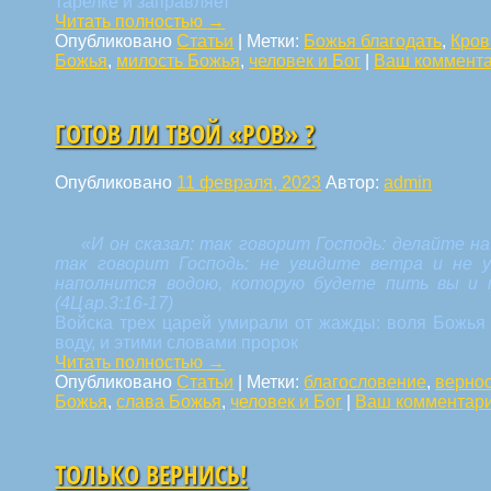
тарелке и заправляет
Читать полностью
→
Опубликовано
Статьи
|
Метки:
Божья благодать
,
Кров
Божья
,
милость Божья
,
человек и Бог
|
Ваш коммент
ГОТОВ ЛИ ТВОЙ «РОВ» ?
Опубликовано
11 февраля, 2023
Автор:
admin
«И он сказал: так говорит Господь: делайте на
так говорит Господь: не увидите ветра и не у
наполнится водою, которую будете пить вы и 
(4Цар.3:16-17)
Войска трех царей умирали от жажды: воля Божья 
воду, и этими словами пророк
Читать полностью
→
Опубликовано
Статьи
|
Метки:
благословение
,
верно
Божья
,
слава Божья
,
человек и Бог
|
Ваш комментар
ТОЛЬКО ВЕРНИСЬ!