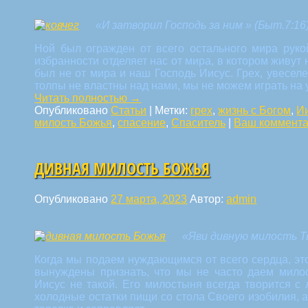
«И затворил Господь за ним »
(Быт.7:16
Ной был огражден от всего остального мира руко
избранности отделяет нас от мира, в котором живут 
был не от мира и наш Господь Иисус. Грех, увесе
толпы не властны над нами, мы не можем играть на 
Читать полностью
→
Опубликовано
Статьи
|
Метки:
грех
,
жизнь с Богом
,
И
милость Божья
,
спасение
,
Спаситель
|
Ваш коммент
ДИВНАЯ МИЛОСТЬ БОЖЬЯ
Опубликовано
27 марта, 2023
Автор:
admin
«Яви дивную милость Тв
Когда мы подаем нуждающимся от всего сердца, эт
вынуждены признать, что мы не часто даем мило
Иисус не такой. Его милостыня всегда творится с
холодные остатки пищи со стола Своего изобилия, 