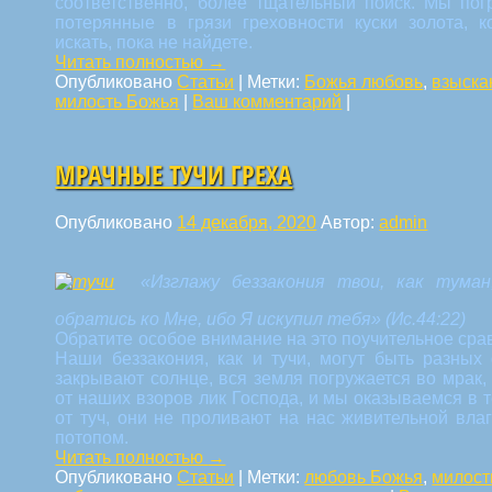
соответственно, более тщательный поиск. Мы пог
потерянные в грязи греховности куски золота, 
искать, пока не найдете.
Читать полностью
→
Опубликовано
Статьи
|
Метки:
Божья любовь
,
взыска
милость Божья
|
Ваш комментарий
|
МРАЧНЫЕ ТУЧИ ГРЕХА
Опубликовано
14 декабря, 2020
Автор:
admin
«Изглажу беззакония твои, как туман
обратись ко Мне, ибо Я искупил тебя» (Ис.44:22)
Обратите особое внимание на это поучительное срав
Наши беззакония, как и тучи, могут быть разных
закрывают солнце, вся земля погружается во мрак,
от наших взоров лик Господа, и мы оказываемся в т
от туч, они не проливают на нас живительной вла
потопом.
Читать полностью
→
Опубликовано
Статьи
|
Метки:
любовь Божья
,
милост