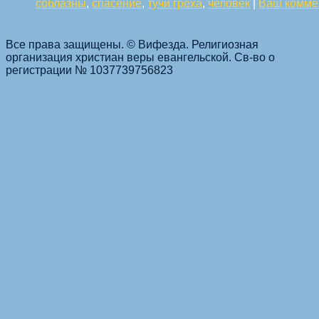
соблазны
,
спасение
,
тучи греха
,
человек
|
Ваш комме
Все права защищены. © Вифезда. Религиозная
организация христиан веры евангельской. Св-во о
Навигация по статьям
регистрации № 1037739756823