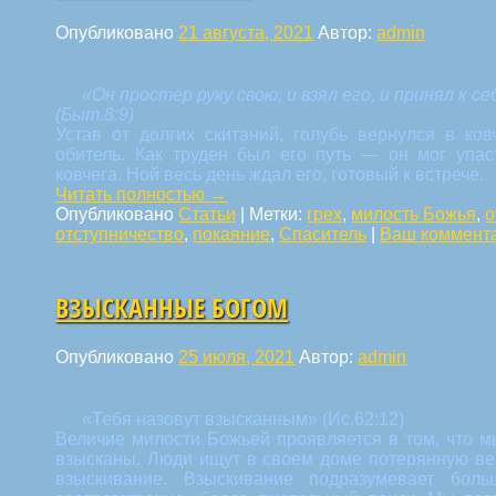
Опубликовано
21 августа, 2021
Автор:
admin
«Он простер руку свою, и взял его, и принял к се
(Быт.8:9)
Устав от долгих скитаний, голубь вернулся в ков
обитель. Как труден был его путь — он мог упаст
ковчега. Ной весь день ждал его, готовый к встрече.
Читать полностью
→
Опубликовано
Статьи
|
Метки:
грех
,
милость Божья
,
о
отступничество
,
покаяние
,
Спаситель
|
Ваш коммент
ВЗЫСКАННЫЕ БОГОМ
Опубликовано
25 июля, 2021
Автор:
admin
«Тебя назовут взысканным» (Ис.62:12)
Величие милости Божьей проявляется в том, что м
взысканы. Люди ищут в своем доме потерянную вещ
взыскивание. Взыскивание подразумевает бол