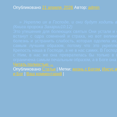
Опубликовано
21 апреля, 2026
Автор:
admin
» Укреплю их в Господе, и они будут ходить 
(Книга пророка Захарии10:12)
Это утешение для болеющих святых Они устали и о
встанут с одра сомнений и страха, но вот велик
болезнь и устранить слабость, которая одолела и
самым лучшим образом, потому что это укрепле
Крепость наша в Господе, а не в нас самих. В Госп
с Ним, в нас же она превратилась бы только в 
ограничена самым печальным образом, а в Боге она 
Читать полностью
→
Опубликовано
Статьи
|
Метки:
жизнь с Богом
,
Иисус 
и Бог
|
Ваш комментарий
|
Навигация по статьям