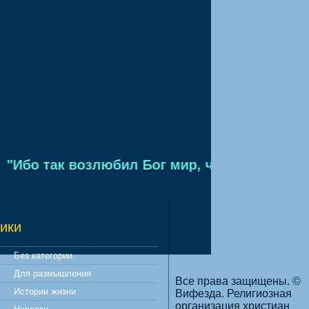
Ибо так возлюбил Бог мир, что отдал Сына 
ики
Без категории
Для размышления
Все права защищены. ©
Истории жизни
Вифезда. Религиозная
организация христиан