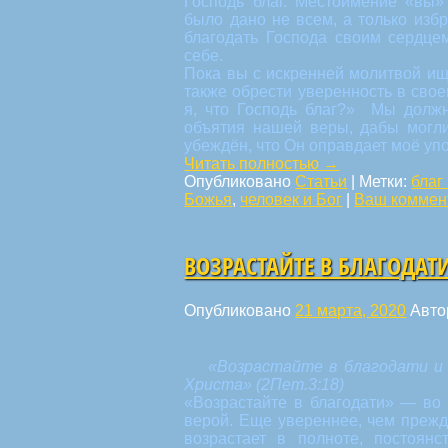
Господь благ. Местоимение «вы» 
было дано не всем, а только изб
благодать Господа своим сердце
себе.
Пока вы с искренней молитвой ищ
также обрести уверенность в свое
я, что Господь благ?» Мы должн
объятия нашей веры, дабы могли
убеждён, что Он оправдает моё уп
Читать полностью
→
Опубликовано
Статьи
|
Метки:
благ
Божья
,
человек и Бог
|
Ваш коммен
ВОЗРАСТАЙТЕ В БЛАГОДАТ
Опубликовано
21 марта, 2020
Авто
«Возрастайте в благодати и 
Христа» (2Пет.3:18)
«Возрастайте в благодати» — во 
верой. Еще увереннее, чем прежд
возрастает в полноте, постоянс