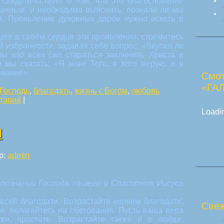
свидетельствует о том, что это благословение
ранным, и необходимо выяснить, познали ли мы
м. Проявление духовных даров нужно искать в
ете в своём сердце эти проявления, стремитесь
й избранности, задавая себе вопрос: «Вкусил ли
ы изо всех сил стараться заключить Христа в
 мы сказать: «Я знаю Того, в Кого верую, и я
ование».
Смот
«ГА
 Господь
,
благодать
,
жизнь с Богом
,
любовь
тарий
|
Loadin
И
р:
admin
познании Господа нашего и Спасителя Иисуса
всей благодати. Возрастайте корнем благодати,
Свеж
е, полагайтесь на обетования. Пусть ваша вера
тве, простоте. Возрастайте также и в любви.