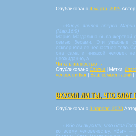
Опубликовано
4 марта, 2025
Автор
«Иисус явился сперва Марии
(Мар.16:9)
Мария Магдалина была жертвой с
семью бесами. Эти ужасные с
оскверняли ее несчастное тело. 
она сама и никакой человек не
неожиданно, а
Читать полностью
→
Опубликовано
Статьи
|
Метки:
благ
человек и Бог
|
Ваш комментарий
|
ВКУСИЛ ЛИ ТЫ, ЧТО БЛАГ 
Опубликовано
3 апреля, 2023
Авто
«Ибо вы вкусили, что благ Гос
ко всему человечеству. «Вы» — 