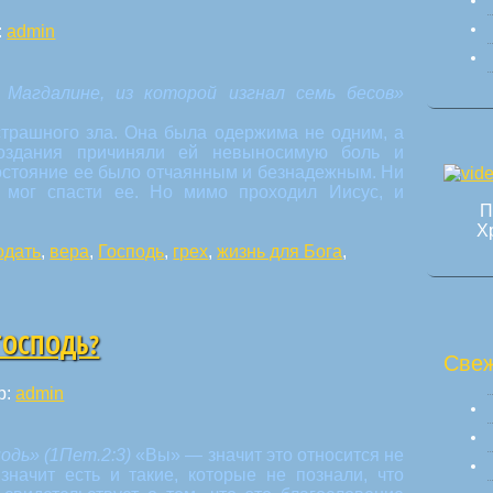
:
admin
 Магдалине, из которой изгнал семь бесов»
трашного зла. Она была одержима не одним, а
оздания причиняли ей невыносимую боль и
Состояние ее было отчаянным и безнадежным. Ни
 мог спасти ее. Но мимо проходил Иисус, и
П
Х
одать
,
вера
,
Господь
,
грех
,
жизнь для Бога
,
ГОСПОДЬ?
Свеж
р:
admin
подь» (1Пет.2:3)
«Вы» — значит это относится не
значит есть и такие, которые не познали, что