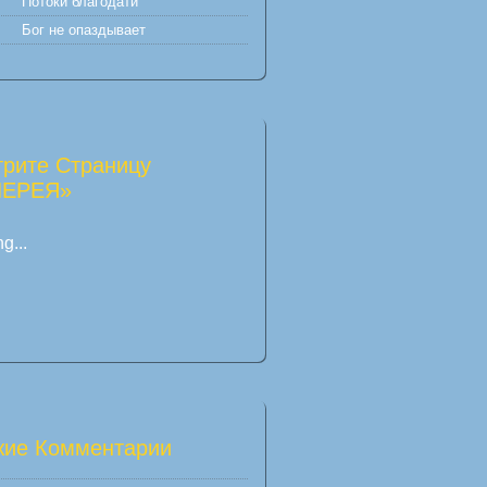
Потоки благодати
Бог не опаздывает
рите Страницу
ЛЕРЕЯ»
g...
ие Комментарии