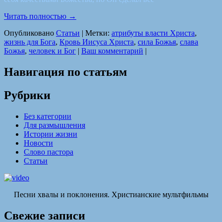
Читать полностью
→
Опубликовано
Статьи
|
Метки:
атрибуты власти Христа
,
жизнь для Бога
,
Кровь Иисуса Христа
,
сила Божья
,
слава
Божья
,
человек и Бог
|
Ваш комментарий
|
Навигация по статьям
Рубрики
Без категории
Для размышления
Истории жизни
Новости
Слово пастора
Статьи
Песни хвалы и поклонения. Христианские мультфильмы
Свежие записи