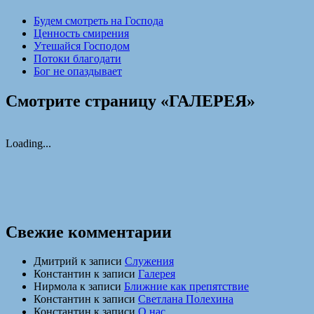
Будем смотреть на Господа
Ценность смирения
Утешайся Господом
Потоки благодати
Бог не опаздывает
Смотрите страницу «ГАЛЕРЕЯ»
Loading...
Свежие комментарии
Дмитрий
к записи
Служения
Константин
к записи
Галерея
Нирмола
к записи
Ближние как препятствие
Константин
к записи
Светлана Полехина
Константин
к записи
О нас