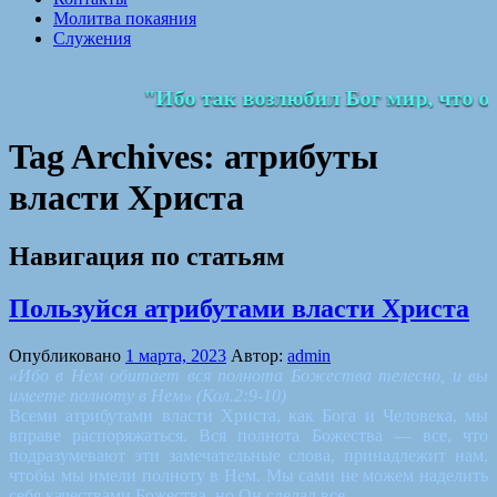
Молитва покаяния
Служения
"Ибо так возлюбил Бог мир, что от
Tag Archives:
атрибуты
власти Христа
Навигация по статьям
Пользуйся атрибутами власти Христа
Опубликовано
1 марта, 2023
Автор:
admin
«Ибо в Нем обитает вся полнота Божества телесно, и вы
имеете полноту в Нем»
(Кол.2:9-10)
Всеми атрибутами власти Христа, как Бога и Человека, мы
вправе распоряжаться. Вся полнота Божества — все, что
подразумевают эти замечательные слова, принадлежит нам,
чтобы мы имели полноту в Нем. Мы сами не можем наделить
себя качествами Божества, но Он сделал все