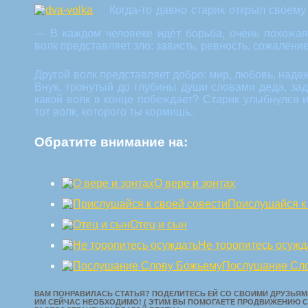
Когда-то давно старик открыл своему
— В каждом человеке идёт борьба, очень похожая
волк представляет зло: зависть, ревность, сожаление
Другой волк представляет добро: мир, любовь, надежд
Внук, тронутый до глубины души словами деда, за
какой волк в конце побеждает? Старик улыбнулся 
тот волк, которого ты кормишь.
Обратите внимание на:
О вере и зонтах
Прислушайся к
Отец и сын
Не торопитесь осужд
Послушание Сл
ВАМ ПОНРАВИЛАСЬ СТАТЬЯ? ПОДЕЛИТЕСЬ ЕЙ СО СВОИМИ ДРУЗЬЯМИ
ИМ СЕЙЧАС НЕОБХОДИМО! ( ЭТИМ ВЫ ПОМОГАЕТЕ ПРОДВИЖЕНИЮ С