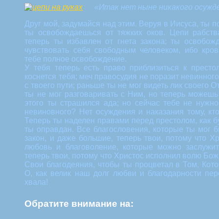
«Итак нет ныне никакого осужде
Друг мой, задумайся над этим. Веруя в Иисуса, ты 
ты освобождаешься от тяжких оков. Цепи рабств
теперь ты избавлен от гнета закона; ты освобож
чувствовать себя свободным человеком, ибо кров
тебе полное освобождение.
У тебя теперь есть право приблизиться к престо
коснется тебя; меч правосудия не поразит невинного
с твоего пути; раньше ты не мог видеть лик своего 
ты не мог разговаривать с Ним, но теперь можешь
этого ты страшился ада; но сейчас тебе не нужно
невиновного? Нет осуждения и наказания тому, кто
Теперь ты наделен правами перед престолом, как бу
ты оправдан. Все благословения, которые ты мог 
закон, и даже большие, теперь твои, потому что Хр
любовь и благоволение, которые можно заслужи
теперь твои, потому что Христос исполнил волю Бож
Свои благодеяния, чтобы ты процветал в Том, Кот
О, как велик наш долг любви и благодарности пе
хвала!
Обратите внимание на: