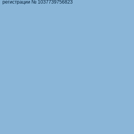
регистрации № 1037739756823