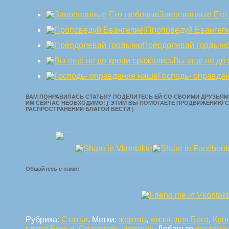
Завоёванные Его
Проповедуй Евангели
Преодолевай гордын
Вы ещё не до 
Господь- оправда
ВАМ ПОНРАВИЛАСЬ СТАТЬЯ? ПОДЕЛИТЕСЬ ЕЙ СО СВОИМИ ДРУЗЬЯМИ
ИМ СЕЙЧАС НЕОБХОДИМО! ( ЭТИМ ВЫ ПОМОГАЕТЕ ПРОДВИЖЕНИЮ С
РАСПРОСТРАНЕНИИ БЛАГОЙ ВЕСТИ )
Общайтесь с нами:
Рубрика:
Статьи
. Метки:
жертва
,
жизнь для Бога
,
Кро
слава Божья
,
Спаситель
,
человек
. Добавьте
постоян