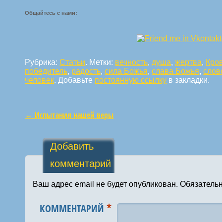
Общайтесь с нами:
Рубрика:
Статьи
. Метки:
вечность
,
душа
,
жертва
,
Кро
победитель
,
радость
,
сила Божья
,
слава Божья
,
слов
человек
. Добавьте
постоянную ссылку
в закладки.
←
Испытания нашей веры
Навигация по статьям
Добавить
комментарий
Ваш адрес email не будет опубликован.
Обязатель
*
КОММЕНТАРИЙ