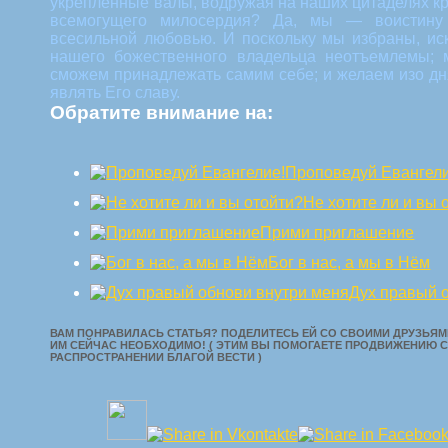
укрепленные валы, водружая на наших цитаделях к
всемогущего милосердия? Да, мы — воистину 
всесильной любовью. И поскольку мы избраны, ис
нашего божественного владельца неотъемлемы; 
сможем принадлежать самим себе; и желаем изо дн
являть Его славу.
Обратите внимание на:
Проповедуй Евангели
Не хотите ли и вы 
Прими приглашение
Бог в нас, а мы в Нём
Дух правый 
ВАМ ПОНРАВИЛАСЬ СТАТЬЯ? ПОДЕЛИТЕСЬ ЕЙ СО СВОИМИ ДРУЗЬЯМИ
ИМ СЕЙЧАС НЕОБХОДИМО! ( ЭТИМ ВЫ ПОМОГАЕТЕ ПРОДВИЖЕНИЮ С
РАСПРОСТРАНЕНИИ БЛАГОЙ ВЕСТИ )