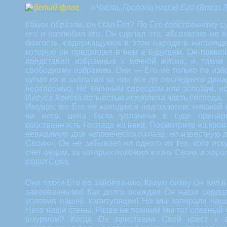
«Часть Господа народ Его (Втор.3
Каким образом, он стал Его? По Его собственному 
его и возлюбил его. Он сделал это, абсолютно не 
благость, содержащуюся в этом народе в настояще
которую он предвидел в нем в будущем. Он помило
представил избранных к вечной жизни; и таким
свободному избранию. Они — Его не только по изб
купил их и заплатил за них все до последнего дина
неоспоримо. Не тленным серебром или золотом, н
Иисуса Христа полностью искуплена часть Господа.
Имущество Его не находится под залогом; никакой
на него, цена была уплачена в суде прина
собственность Господа на веки. Посмотрите на кров
невидимую для человеческого глаза, но известную д
Своих»; Он не забывает ни одного из тех, кого иск
счет овцам, за которых положил жизнь Свою, и хоро
отдал Себя.
Они также Его по завоеванию. Какую битву Он вел в
завоеванными! Как долго осаждал Он наши сердца
условия нашей капитуляции! Но мы запирали наши
Него наши стены. Разве не помним мы тот славный ч
штурмом? Когда Он приставил Свой крест к 