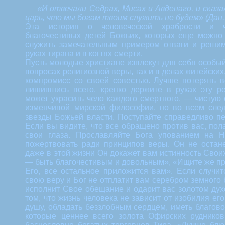
«И отвечали Седрах, Мисах и Авденаго, и сказ
царь, что мы богам твоим служить не будем» (Дан.
Эта история о человеческой храбрости и ч
благочестивых детей Божьих, которых еще можно 
служить замечательным примером отваги и решим
руках тирана и в когтях смерти.
Пусть молодые христиане извлекут для себя особый
вопросах религиозной веры, так и в делах житейских
компромисс со своей совестью. Лучше потерять в
лишившись всего, крепко держите в руках эту р
может украсить чело каждого смертного, — чистую 
изменчивой мирской философии, но во всем след
звезды Божьей власти. Поступайте справедливо п
Если вы видите, что все обращено против вас, пола
свои глаза. Прославляйте Бога упованием на Н
пожертвовать ради принципов веры. Он не остане
даже в этой жизни Он докажет вам истинность Свои
— быть благочестивым и довольным», «Ищите же п
Его, все остальное приложится вам». Если случит
свою веру и Бог не отплатит вам серебром земного
исполнит Свое обещание и одарит вас золотом дух
том, что жизнь человека не зависит от изобилия ег
душу, обладать беззлобным сердцем, иметь благов
которые ценнее всего золота Офирских руднико