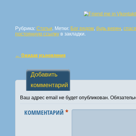
Рубрика:
Статьи
. Метки:
Бог рядом
,
будь верен
,
спас
постоянную ссылку
в закладки.
←
Ожидая усыновления
Навигация по статьям
Добавить
комментарий
Ваш адрес email не будет опубликован.
Обязатель
*
КОММЕНТАРИЙ