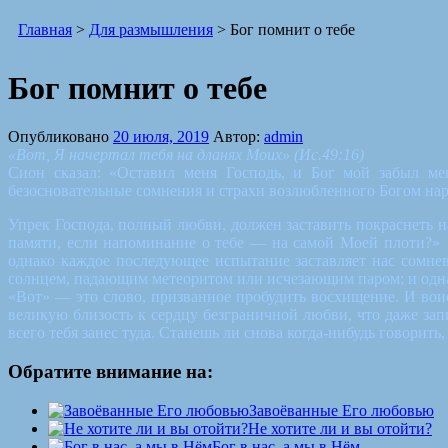
Главная
>
Для размышления
>
Бог помнит о тебе
Бог помнит о тебе
Опубликовано
20 июля, 2019
Автор:
admin
«Вот, Я начертал тебя на дланях Моих» (Ис.49:16)
Сион сказал: «Оставил меня Господь, и Бог мой забыл ме
безосновательные сомнения и страхи возлюбленного Богом на
Упрек Господа, полный любви, должен заставить покраснеть н
памяти, если напоминание о тебе — на самой Моей плоти?» 
однако каждое последующее испытание заставляет нас сомнев
солнцем, падающим метеоритом или исчезающим паром; и однак
«Вот» — это слово, призванное пробудить восхищение. И воис
великую близость к сердцу безграничной любви, что даже запис
всего тебя занес туда. Станешь ли снова когда-нибудь говорить
Обратите внимание на:
Завоёванные Его любовью
Не хотите ли и вы отойти?
Бог в нас, а мы в Нём