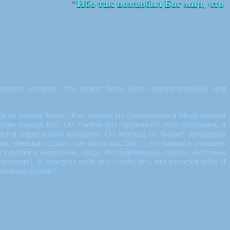
"Ибо так возлюбил Бог мир, что от
тивого неверия! Что может быть более поразительным, чем
ебя на дланях Моих? Как смеешь ты сомневаться в Моей вечной
рию народа Его. Он тысячи раз сдерживает свои обещания, и
вается пересохшим колодцем; Он никогда не бывает заходящим
, тревожат страхи, как будто наш Бог — это мираж в пустыне.
т прийти в изумление, видя, что бунтовщики обрели настолько
лнота! Я начертал тебя, все о тебе, все, что касается тебя; Я
ственных дланях?