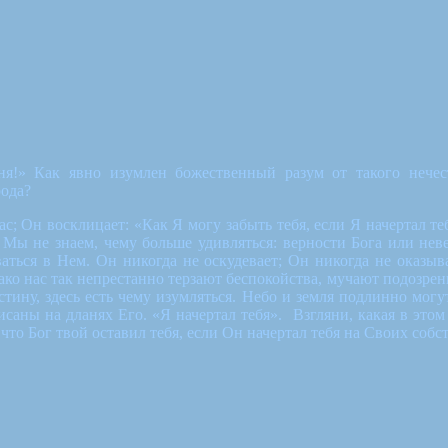
ня!» Как явно изумлен божественный разум от такого нечес
рода?
ас; Он восклицает: «Как Я могу забыть тебя, если Я начертал т
Мы не знаем, чему больше удивляться: верности Бога или неве
аться в Нем. Он никогда не оскудевает; Он никогда не оказы
о нас так непрестанно терзают беспокойства, мучают подозрения
тину, здесь есть чему изумляться. Небо и земля подлинно могу
аны на дланях Его. «Я начертал тебя». Взгляни, какая в этом по
, что Бог твой оставил тебя, если Он начертал тебя на Своих соб