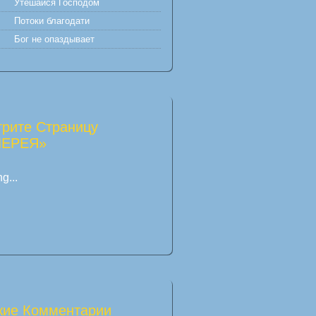
Утешайся Господом
Потоки благодати
Бог не опаздывает
рите Страницу
ЛЕРЕЯ»
g...
ие Комментарии