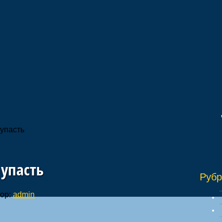
"И
 упасть
 упасть
Рубр
ор:
admin