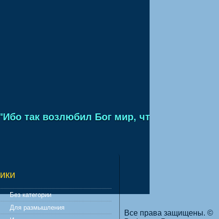
бо так возлюбил Бог мир, что отдал Сына Св
ики
Без категории
Для размышления
Все права защищены. ©