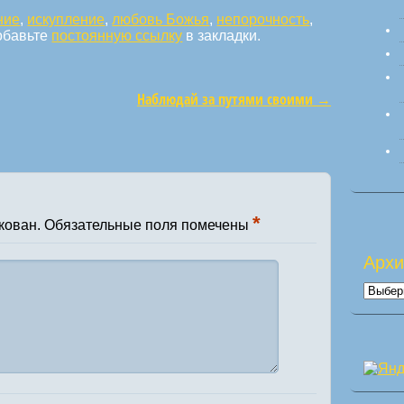
ние
,
искупление
,
любовь Божья
,
непорочность
,
обавьте
постоянную ссылку
в закладки.
Наблюдай за путями своими
→
*
кован.
Обязательные поля помечены
Арх
Архи