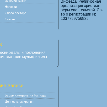
Истории жизни
Вифезда. Религиозная
организация христиан
Новости
веры евангельской. Св-
Слово пастора
во о регистрации №
1037739756823
Статьи
есни хвалы и поклонения.
ристианские мультфильмы
ие Записи
Будем смотреть на Господа
Ценность смирения