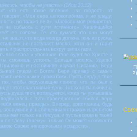
регись, чтобы не упасть» (1Кор.10:12)
т, что есть такое явление, как гордость от
ь говорит: «Моя вера непоколебима, я не упаду;
пасть, но только не я». «Любовь моя ревностна,
и не собьюсь с пути истинного». Хвалящийся
еет ее совсем. Те, кто думает, что они могут
 не знают, что вода всегда должна течь из русла,
етильник не поступает масло, хотя он и горит
мить и распространять вокруг запах гари.
ть вся слава и упование твое будет во Христе и
 ты сможешь устоять. Больше молись. Уделяй
Прилежно и настойчиво изучай Писание. Веди
П
ебывай рядом с Богом. Бери пример с самых
Х
оухают небесными ароматами. Пусть сердце твое
так, чтобы окружающие поняли, что ты был с
ридет этот счастливый день, Тот, Кого ты любишь,
пусть душа твоя возрадуется, когда ты услышишь
подвизался, с пути праведного не сбился, веру
 тебя венец правды». Вперед, христианин, будь
Свеж
д, вооружившись священным страхом и трепетом
ованием только на Иисуса, и пусть всегда в твоей
ня по слову Твоему». Только Он может «соблюсти
славою Своею непорочными в радости».