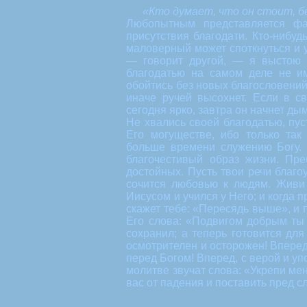
«Кто думает, что он стоит, бе
Любопытным представляется фак
присутствия благодати. Кто-нибуд
маловерный может споткнуться и у
— говорит другой, — я выстою 
благодатью на самом деле не им
обойтись без новых благословений,
иначе ручей высохнет. Если в св
сегодня ярко, завтра он начнет ды
Не хвались своей благодатью, пус
Его могуществе, ибо только так
больше времени служению Богу. 
благочестивый образ жизни. Пр
достойных. Пусть твои речи благ
сочится любовью к людям. Живи 
Иисусом и учился у Него; и когда п
скажет тебе: «Пересядь выше», и 
Его слова: «Подвигом добрым ты 
сохранил; а теперь готовится для
осмотрителен и осторожен! Впере
перед Богом! Вперед, с верой и уп
молитве звучат слова: «Укрепи ме
вас от падения и поставить пред 