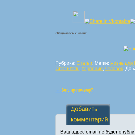
Общайтесь с нами:
Рубрика:
Статьи
. Метки:
жизнь для 
Спаситель
,
терпение
,
человек
. До
←
Бог, ну почему?
Навигация по статьям
Добавить
комментарий
Ваш адрес email не будет опубли