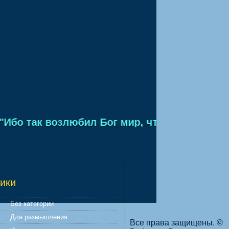
бо так возлюбил Бог мир, что отдал Сына Св
ики
Без категории
Для размышления
Все права защищены. ©