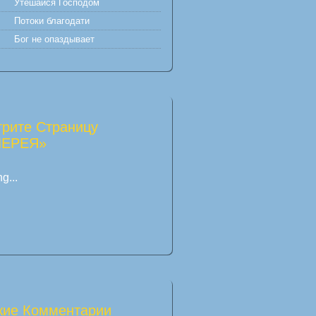
Утешайся Господом
Потоки благодати
Бог не опаздывает
рите Страницу
ЛЕРЕЯ»
g...
ие Комментарии