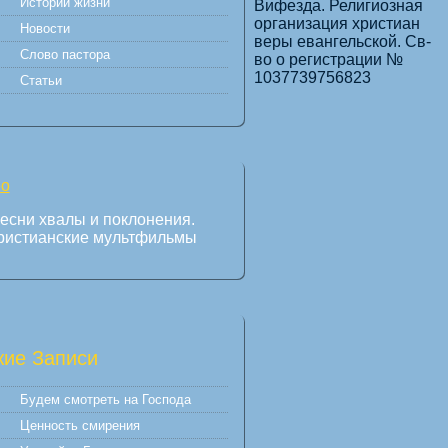
Истории жизни
Вифезда. Религиозная
организация христиан
Новости
веры евангельской. Св-
Слово пастора
во о регистрации №
1037739756823
Статьи
есни хвалы и поклонения.
ристианские мультфильмы
ие Записи
Будем смотреть на Господа
Ценность смирения