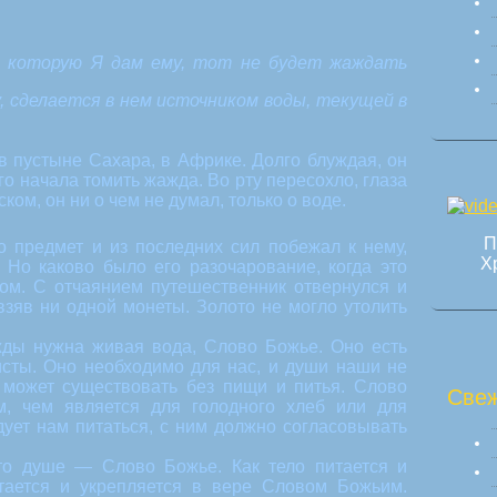
, которую Я дам ему, тот не будет жаждать
у, сделается в нем источником воды, текущей в
в пустыне Сахара, в Африке. Долго блуждая, он
го начала томить жажда. Во рту пересохло, глаза
ком, он ни о чем не думал, только о воде.
П
о предмет и из последних сил побежал к нему,
Х
. Но каково было его разочарование, когда это
том. С отчаянием путешественник отвернулся и
взяв ни одной монеты. Золото не могло утолить
жды нужна живая вода, Слово Божье. Оно есть
чисты. Оно необходимо для нас, и души наши не
е может существовать без пищи и питья. Слово
Свеж
, чем является для голодного хлеб или для
ует нам питаться, с ним должно согласовывать
то душе — Слово Божье. Как тело питается и
тается и укрепляется в вере Словом Божьим.