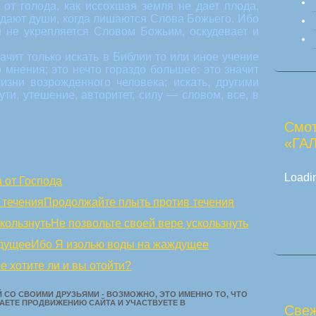
 от голода, как иссохшая земля не дает плода,
лодают души, когда лишаются Слова Божьего. Ибо
 и не укрепляется Словом Божьим, оскудевает и
чит только искать в Библии то или иное учение
 мнения; это нечто гораздо большее: это значит
изни возрожденного человека; искать, другими
ути, утешение, авторитет, силу — словом, все, в
Смот
«ГА
Loadin
 от Господа
Продолжайте плыть против течения
Не позвольте своей вере ускользнуть
Ибо Я изолью воды на жаждущее
е хотите ли и вы отойти?
 СО СВОИМИ ДРУЗЬЯМИ - ВОЗМОЖНО, ЭТО ИМЕННО ТО, ЧТО
АЕТЕ ПРОДВИЖЕНИЮ САЙТА И УЧАСТВУЕТЕ В
Свеж