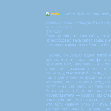
«Кто будет пить воду
вовек; но вода, которую Я дам ем
жизнь вечную»
(Ин.4:14)
Один путешественник заблудился 
израсходовал весь запас воды, и е
светились каким-то особенным блес
Наконец он увидел вдали какой-т
думая., что это вода или финики
оказался мех, наполненный золо
ушел с невыразимой горечью, не 
его жажду, ему нужна была вода.
Так и для утоления духовной жа
источник, воды которого всегда 
могут жить без него, как тело н
Божье должно быть для нас тем
мореплавателя — компас; им след
наши действия, мысли и слова.
Что телу нашему хлеб и питье, 
укрепляется пищей, так душа пи