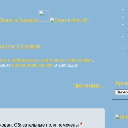
Бога
,
победитель
,
сила Божья
,
слово Божье
,
бавьте
постоянную ссылку
в закладки.
Арх
Грех ко греху
→
Архи
*
кован.
Обязательные поля помечены