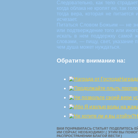
Следовательно, как тело страдает
когда облака не кропят ее, так го
тогда вера, которая не питается
исчезает.
Питаться Словом Божьим — не зна
или подтверждение того или иного
искать в нем поддержку самой ж
словами, — пищу, свет, указание п
чем душа может нуждаться.
Обратите внимание на:
Награда
Н
ВАМ ПОНРАВИЛАСЬ СТАТЬЯ? ПОДЕЛИТЕСЬ ЕЙ
ИМ СЕЙЧАС НЕОБХОДИМО! ( ЭТИМ ВЫ ПОМОГ
РАСПРОСТРАНЕНИИ БЛАГОЙ ВЕСТИ )