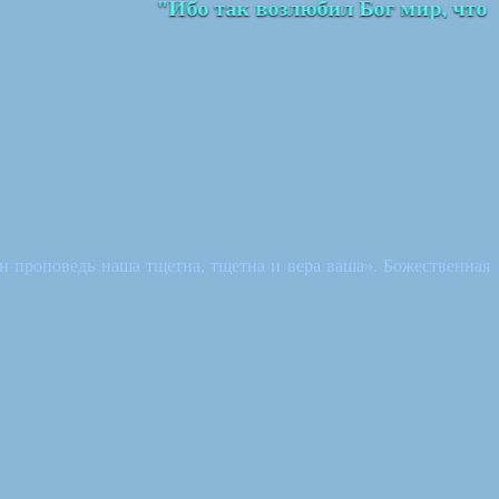
"Ибо так возлюбил Бог мир, что о
 и проповедь наша тщетна, тщетна и вера ваша». Божественная