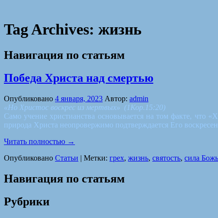
Tag Archives:
жизнь
Навигация по статьям
Победа Христа над смертью
Опубликовано
4 января, 2023
Автор:
admin
«Но Христос воскрес из мертвых»
(1Кор.15:20)
Само учение христианства основывается на том факте, что «Х
природа Христа неопровержимо подтверждается Его воскресен
Читать полностью
→
Опубликовано
Статьи
|
Метки:
грех
,
жизнь
,
святость
,
сила Бож
Навигация по статьям
Рубрики