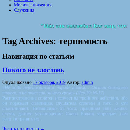
Молитва покаяния
Служения
"Ибо так возлюбил Бог мир, что 
Tag Archives:
терпимость
Навигация по статьям
Никого не злословь
Опубликовано
17 октября, 2019
Автор:
admin
«Не ходи переносчиком в народе твоем… Обличи ближнего
твоего, и не понесешь за него греха» (Лев.19:16-17)
Распространение сплетен источает яд тройного действия, ибо
он поражает сплетника, слушателя сплетен и того, о ком
сплетничают. Независимо от того, правдивы или лживы
слухи, данное установление Слова Божия запрещает нам
распространять их.
Читать полностью
→