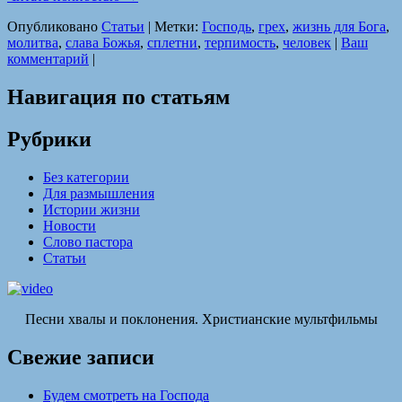
Опубликовано
Статьи
|
Метки:
Господь
,
грех
,
жизнь для Бога
,
молитва
,
слава Божья
,
сплетни
,
терпимость
,
человек
|
Ваш
комментарий
|
Навигация по статьям
Рубрики
Без категории
Для размышления
Истории жизни
Новости
Слово пастора
Статьи
Песни хвалы и поклонения. Христианские мультфильмы
Свежие записи
Будем смотреть на Господа