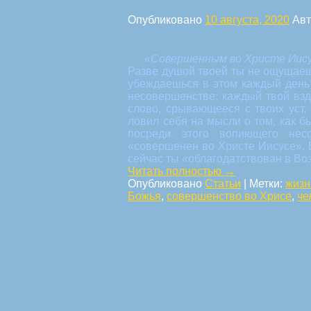
Опубликовано
10 августа, 2020
Авт
«Совершенным во Христе Иисус
Разве душой твоей ты не ощущаеш
убеждаешься в этом каждый день?
несовершенстве; каждый твой взд
слово, срывающееся с твоих уст
ловил себя на мысли о том, как б
посреди этого вопиющего не
«совершенен во Христе Иисусе». 
сейчас ты «облагодатствован в В
Читать полностью
→
Опубликовано
Статьи
|
Метки:
жизн
Божья
,
совершенство во Хрисе
,
че
Навигация по статьям