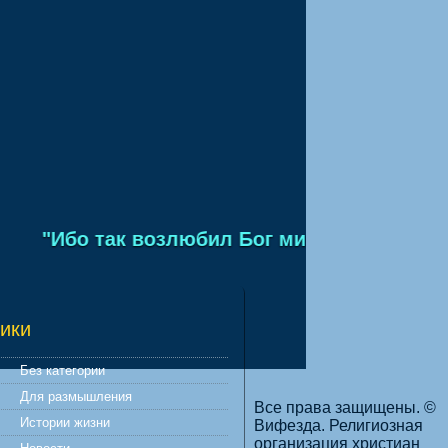
"Ибо так возлюбил Бог мир, что отдал Сы
ики
Без категории
Для размышления
Все права защищены. ©
Истории жизни
Вифезда. Религиозная
организация христиан