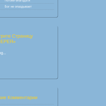
Потоки благодати
Бог не опаздывает
рите Страницу
ЛЕРЕЯ»
g...
ие Комментарии