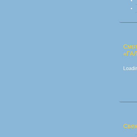
Смот
«ГА
Loadin
Свеж