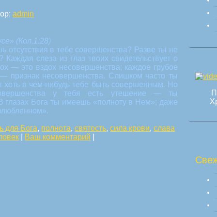
ор:
admin
е» (Кол.1:28)
ь отсутствия в тебе совершенства? Разве ты не
 Каждая слеза из глаз твоих свидетельствует о
ох — это вздох несовершенства; каждое грубое
, — признак несовершенства. Слишком часто ты
ы хоть в чем-нибудь тебе быть совершенным. Но
П
совершенства у тебя есть утешение — ты
Х
В глазах Бога ты имеешь «полноту в Нем»; даже
озлюбленном».
ь для Бога
,
полнота
,
святость
,
сила крови
,
слава
ловек
|
Ваш комментарий
|
Свеж