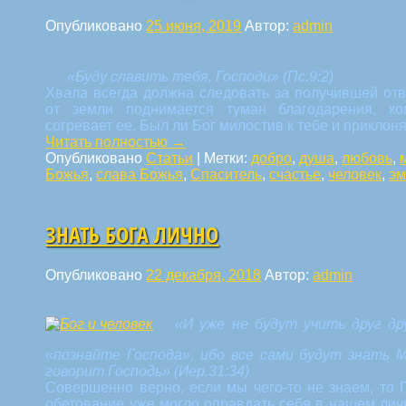
Опубликовано
25 июня, 2019
Автор:
admin
«Буду славить тебя, Господи» (Пс.9:2)
Хвала всегда должна следовать за получившей отв
от земли поднимается туман благодарения, к
согревает ее. Был ли Бог милостив к тебе и приклон
Читать полностью
→
Опубликовано
Статьи
|
Метки:
добро
,
душа
,
любовь
,
Божья
,
слава Божья
,
Спаситель
,
счастье
,
человек
,
эм
ЗНАТЬ БОГА ЛИЧНО
Опубликовано
22 декабря, 2018
Автор:
admin
«И уже не будут учить друг др
«познайте Господа», ибо все сами будут знать М
говорит Господь» (Иер.31:34)
Совершенно верно, если мы чего-то не знаем, то Г
обетование уже могло оправдать себя в нашем лич