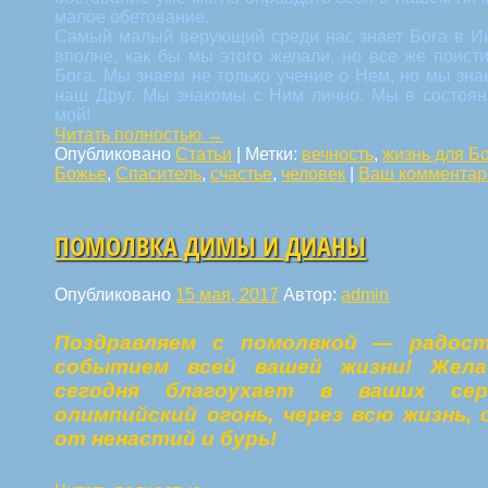
малое обетование.
Самый малый верующий среди нас знает Бога в Ии
вполне, как бы мы этого желали, но все же поист
Бога. Мы знаем не только учение о Нем, но мы зн
наш Друг. Мы знакомы с Ним лично. Мы в состояни
мой!
Читать полностью
→
Опубликовано
Статьи
|
Метки:
вечность
,
жизнь для Б
Божье
,
Спаситель
,
счастье
,
человек
|
Ваш комментар
ПОМОЛВКА ДИМЫ И ДИАНЫ
Опубликовано
15 мая, 2017
Автор:
admin
Поздравляем с помолвкой — радос
событием всей вашей жизни! Жела
сегодня благоухает в ваших сер
олимпийский огонь, через всю жизнь, 
от ненастий и бурь!