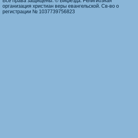
Навигация по статьям
Все права защищены. © Вифезда. Религиозная
организация христиан веры евангельской. Св-во о
регистрации № 1037739756823