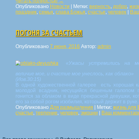
Читать полностью
→
Опубликовано
Новости
|
Метки:
верность
,
добро
,
жиз
праздник
,
семья
,
слава Божья
,
счастье
,
человек
|
Ваш
ПОГОНЯ ЗА СЧАСТЬЕМ
Опубликовано
7 июня, 2016
Автор:
admin
«Ужасы устремились на ме
величие мое, и счастие мое унеслось, как облако»
(Иов.30:15)
В одной художественной галерее есть хорошая ка
молодой всадник, несущийся бешеным галопом п
гонится за облаком в виде прекрасной девушки, к
его за собой рогом изобилия, который держит в руке
Опубликовано
Для размышления
|
Метки:
жизнь для 
счастье
,
терпение
,
человек
,
эмоции
|
Ваш комментар