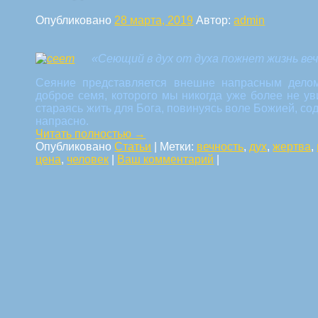
Опубликовано
28 марта, 2019
Автор:
admin
«Сеющий в дух от духа пожнет жизнь вечн
Сеяние представляется внешне напрасным делом
доброе семя, которого мы никогда уже более не у
стараясь жить для Бога, повинуясь воле Божией, со
напрасно.
Читать полностью
→
Опубликовано
Статьи
|
Метки:
вечность
,
дух
,
жертва
,
цена
,
человек
|
Ваш комментарий
|
Навигация по статьям