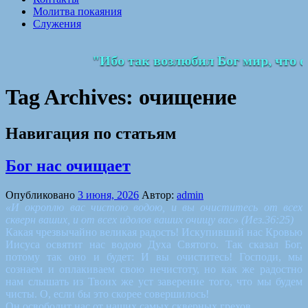
Молитва покаяния
Служения
"Ибо так возлюбил Бог мир, что о
Tag Archives:
очищение
Навигация по статьям
Бог нас очищает
Опубликовано
3 июня, 2026
Автор:
admin
«И окроплю вас чистою водою, и вы очиститесь от всех
скверн ваших, и от всех идолов ваших очищу вас» (Иез.36:25)
Какая чрезвычайно великая радость! Искупивший нас Кровью
Иисуса освятит нас водою Духа Святого. Так сказал Бог,
потому так оно и будет: И вы очиститесь! Господи, мы
сознаем и оплакиваем свою нечистоту, но как же радостно
нам слышать из Твоих же уст заверение того, что мы будем
чисты. О, если бы это скорее совершилось!
Он освободит нас от наших самых скверных грехов.