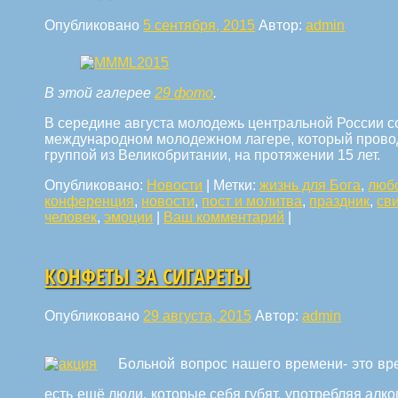
Опубликовано
5 сентября, 2015
Автор:
admin
В этой галерее
29 фото
.
В середине августа молодежь центральной России с
международном молодежном лагере, который провод
группой из Великобритании, на протяжении 15 лет.
Опубликовано:
Новости
|
Метки:
жизнь для Бога
,
люб
конференция
,
новости
,
пост и молитва
,
праздник
,
св
человек
,
эмоции
|
Ваш комментарий
|
КОНФЕТЫ ЗА СИГАРЕТЫ
Опубликовано
29 августа, 2015
Автор:
admin
Больной вопрос нашего времени- это вр
есть ещё люди, которые себя губят, употребляя алког