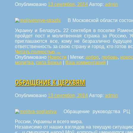
Опубликовано
13 сентября, 2014
Автор:
admin
В Московской области состои
Украину и Беларусь. 22 сентября в поселке Рамен
пройдет пост и молитвенная стража за Россию, У
приглашаются все, кому не безразлично будущее 
ответственность за свою страну и город, кто готов в
Читать полностью
→
Опубликовано
Новости
|
Метки:
добро
,
любовь
,
ново
молитва
,
сила Божья
|
Ваш комментарий
|
ОБРАЩЕНИЕ К ЦЕРКВЯМ
Опубликовано
13 сентября, 2014
Автор:
admin
Обращение руководства РЦ 
России, Украины и всего мира.
Независимо от наших взглядов на текущую ситуацию
«…и смирится народ Мой, который именуется име