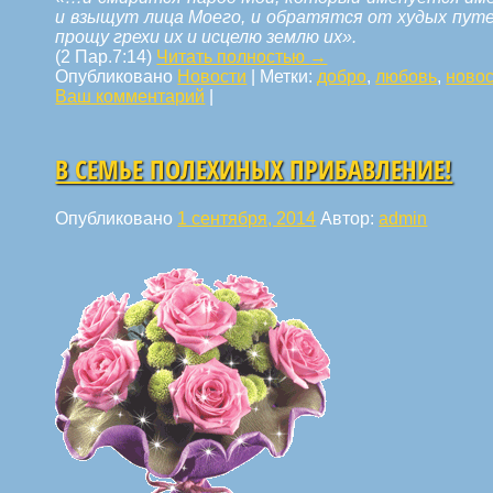
и взыщут лица Моего, и обратятся от худых путей
прощу грехи их и исцелю землю их».
(2 Пар.7:14)
Читать полностью
→
Опубликовано
Новости
|
Метки:
добро
,
любовь
,
ново
Ваш комментарий
|
В СЕМЬЕ ПОЛЕХИНЫХ ПРИБАВЛЕНИЕ!
Опубликовано
1 сентября, 2014
Автор:
admin