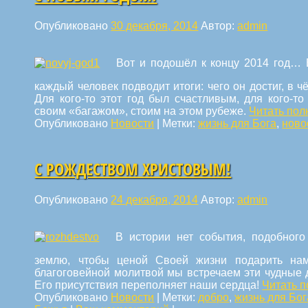
Опубликовано
30 декабря, 2014
Автор:
admin
Вот и подошёл к концу 2014 год… 
каждый человек подводит итоги: чего он достиг, в чё
Для кого-то этот год был счастливым, для кого-т
своим «багажом», стоим на этом рубеже.
Читать по
Опубликовано
Новости
|
Метки:
жизнь для Бога
,
ново
С РОЖДЕСТВОМ ХРИСТОВЫМ!
Опубликовано
24 декабря, 2014
Автор:
admin
В истории нет события, подобного
землю, чтобы ценой Своей жизни подарить на
благоговейной молитвой мы встречаем эти чудные д
Его присутствия переполняет наши сердца!
Читать 
Опубликовано
Новости
|
Метки:
добро
,
жизнь для Бог