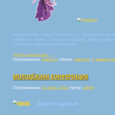
Поздравляем семью Полехиных с рождением дочки!
терпения, любви и обильных Божьих благословени
Господа и следовать Его путями!
Читать полностью
→
Опубликовано
Новости
|
Метки:
новости
|
1 коммента
МОЛОДЁЖНАЯ КОНФЕРЕНЦИЯ
Опубликовано
31 июля, 2014
Автор:
admin
Дорогие друзья!