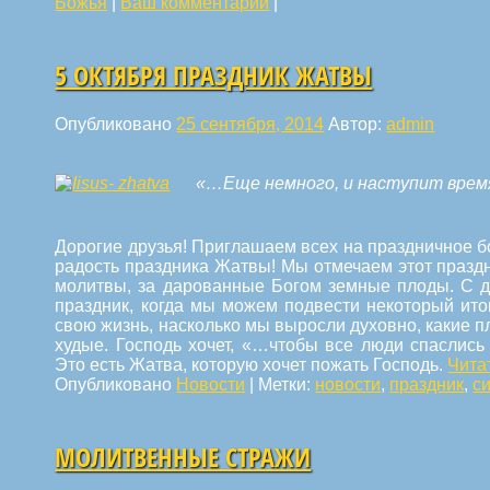
Божья
|
Ваш комментарий
|
5 ОКТЯБРЯ ПРАЗДНИК ЖАТВЫ
Опубликовано
25 сентября, 2014
Автор:
admin
«…Еще немного, и наступит врем
Дорогие друзья! Приглашаем всех на праздничное б
радость праздника Жатвы! Мы отмечаем этот празд
молитвы, за дарованные Богом земные плоды. С д
праздник, когда мы можем подвести некоторый ито
свою жизнь, насколько мы выросли духовно, какие 
худые. Господь хочет, «…чтобы все люди спаслись
Это есть Жатва, которую хочет пожать Господь.
Чита
Опубликовано
Новости
|
Метки:
новости
,
праздник
,
с
МОЛИТВЕННЫЕ СТРАЖИ