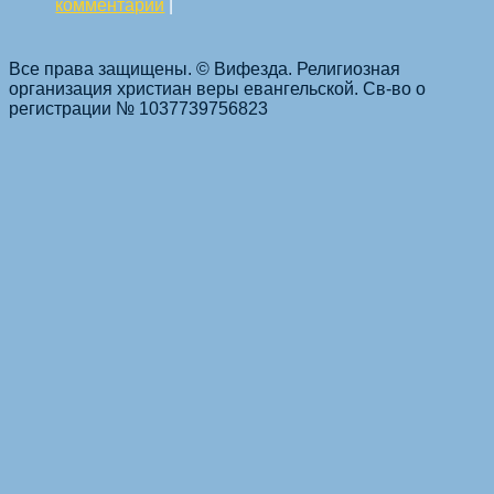
комментарий
|
Все права защищены. © Вифезда. Религиозная
организация христиан веры евангельской. Св-во о
Навигация по статьям
регистрации № 1037739756823