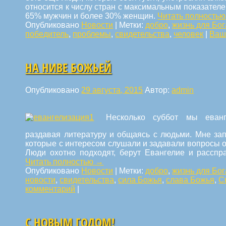
относится к числу стран с максимальным показател
65% мужчин и более 30% женщин.
Читать полность
Опубликовано
Новости
|
Метки:
добро
,
жизнь для Бог
победитель
,
проблемы
,
свидетельства
,
человек
|
Ваш
НА НИВЕ БОЖЬЕЙ
Опубликовано
29 августа, 2015
Автор:
admin
Несколько суббот мы
еван
раздавая литературу и общаясь с людьми. Мне за
которые с интересом слушали и задавали вопросы о 
Люди охотно подходят, берут Евангелие и расспр
Читать полностью
→
Опубликовано
Новости
|
Метки:
добро
,
жизнь для Бог
новости
,
свидетельства
,
сила Божья
,
слава Божья
,
С
комментарий
|
С НОВЫМ ГОДОМ!