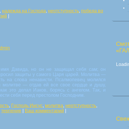
,
надежда на Господа
,
неотступность
,
победа во
рий
|
Смот
dmin
«ГА
Loadin
 имя Давида, но он не защищал себя сам; он
просил защиты у самого Царя царей. Молитва —
ть на слова ненависти. Псалмопевец молился
я молитве — отдав ей все свое сердце и душу,
как это делал Иаков, борясь с ангелом. Так, и
вести себя перед престолом Господним.
ость
,
Господь Иисус
,
молитва
,
неотступность
,
,
терпение
|
Ваш комментарий
|
Свеж