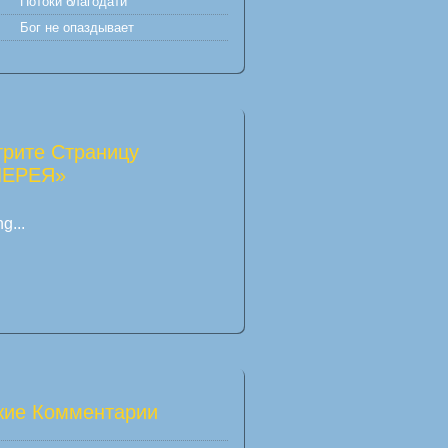
Потоки благодати
Бог не опаздывает
рите Страницу
ЛЕРЕЯ»
g...
ие Комментарии