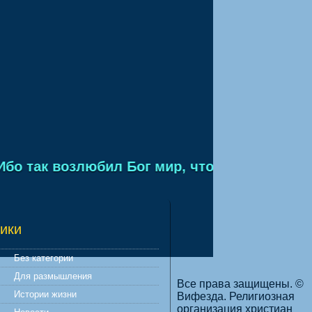
о так возлюбил Бог мир, что отдал Сына Сво
ики
Без категории
Для размышления
Все права защищены. ©
Истории жизни
Вифезда. Религиозная
организация христиан