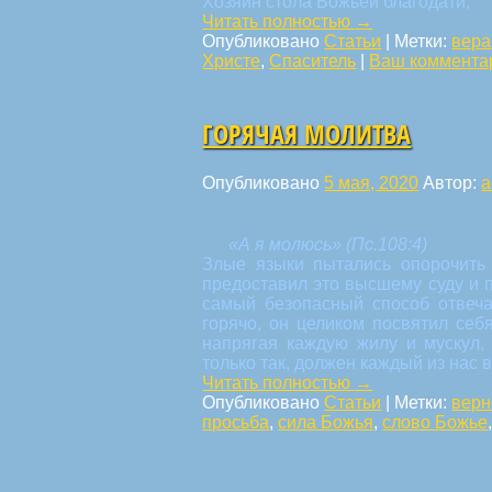
Хозяин стола Божьей благодати,
Читать полностью
→
Опубликовано
Статьи
|
Метки:
вера
Христе
,
Спаситель
|
Ваш коммента
ГОРЯЧАЯ МОЛИТВА
Опубликовано
5 мая, 2020
Автор:
a
«А я молюсь» (Пс.108:4)
Злые языки пытались опорочить
предоставил это высшему суду и 
самый безопасный способ отвеча
горячо, он целиком посвятил себ
напрягая каждую жилу и мускул, 
только так, должен каждый из нас 
Читать полностью
→
Опубликовано
Статьи
|
Метки:
верн
просьба
,
сила Божья
,
слово Божье