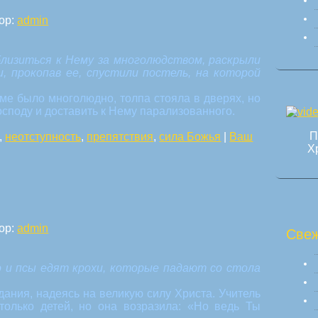
ор:
admin
близиться к Нему за многолюдством, раскрыли
и, прокопав ее, спустили постель, на которой
ме было многолюдно, толпа стояла в дверях, но
осподу и доставить к Нему парализованного.
П
,
неотступность
,
препятствия
,
сила Божья
|
Ваш
Х
ор:
admin
Свеж
но и псы едят крохи, которые падают со стола
ания, надеясь на великую силу Христа. Учитель
 только детей, но она возразила: «Но ведь Ты