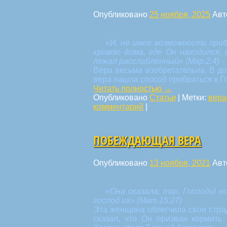
Опубликовано
25 ноября, 2025
Авт
«И, не имея возможности при
кровлю дома, где Он находился, 
лежал расслабленный» (Мар.2:4)
Вера весьма изобретательна. В до
вера нашла способ пробраться к Г
Читать полностью
→
Опубликовано
Статьи
|
Метки:
вера
комментарий
|
ПОБЕЖДАЮЩАЯ ВЕРА
Опубликовано
13 ноября, 2021
Авт
«Она сказала: так, Господи! 
господ их» (Мат.15:27)
Эта женщина облегчила свои страд
сказал, что Он призван кормить