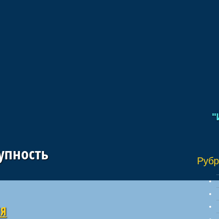
"Иб
упность
Рубр
ИЯ