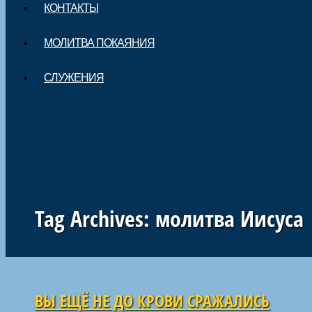
КОНТАКТЫ
МОЛИТВА ПОКАЯНИЯ
СЛУЖЕНИЯ
Tag Archives:
молитва Иисуса
Навигация по статьям
ВЫ ЕЩЁ НЕ ДО КРОВИ СРАЖАЛИСЬ