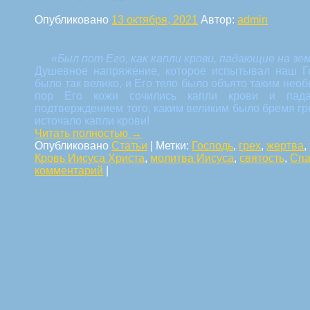
Опубликовано
13 октября, 2021
Автор:
admin
«Был пот Его, как капли крови, падающие на зем
Душевное напряжение, которое испытывал наш Го
было так велико, и Его тело было объято таким нео
пор Его кожи сочились капли крови и пад
подтверждением того, каким великим было бремя гре
источало капли крови!
Читать полностью
→
Опубликовано
Статьи
|
Метки:
Господь
,
грех
,
жертва
,
Кровь Иисуса Христа
,
молитва Иисуса
,
святость
,
Спа
комментарий
|
Навигация по статьям