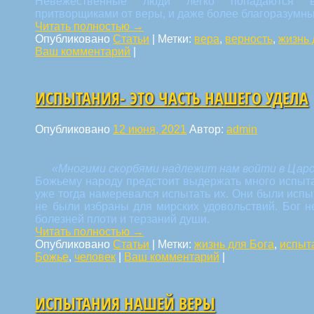
Невежественные люди легко попадаются в
притворщиками от веры, и даже более благоразумные
Читать полностью
→
Опубликовано
Статьи
|
Метки:
вера
,
верность
,
жизнь 
Ваш комментарий
|
ИСПЫТАНИЯ- ЭТО ЧАСТЬ НАШЕГО УДЕЛА
Опубликовано
12 июня, 2021
Автор:
admin
«Многими скорбями надлежит нам войти в Царс
Божьему народу предстоит выдержать много испыта
уже тогда намеревался испытать их. Они были испы
не были избраны для мирских удовольствий. Бог н
болезней плоти и терзаний души.
Читать полностью
→
Опубликовано
Статьи
|
Метки:
жизнь для Бога
,
испыт
Божье
,
человек
|
Ваш комментарий
|
ИСПЫТАНИЯ НАШЕЙ ВЕРЫ