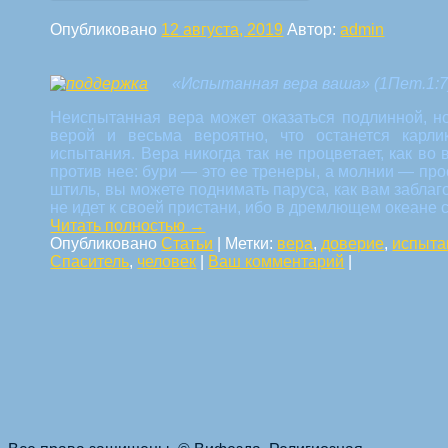
Опубликовано
12 августа, 2019
Автор:
admin
«Испытанная вера ваша» (1Пет.1:7
Неиспытанная вера может оказаться подлинной, н
верой и весьма вероятно, что останется карли
испытания. Вера никогда так не процветает, как во
против нее: бури — это ее тренеры, а молнии — про
штиль, вы можете поднимать паруса, как вам заблаг
не идет к своей пристани, ибо в дремлющем океане с
Читать полностью
→
Опубликовано
Статьи
|
Метки:
вера
,
доверие
,
испыта
Спаситель
,
человек
|
Ваш комментарий
|
Навигация по статьям