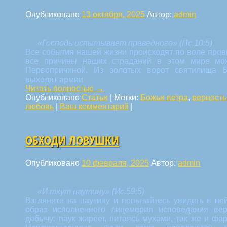
Опубликовано
13 октября, 2025
Автор:
admin
«Господь испытывает праведного» (Пс.10:5)
Все события нашей жизни происходят по воле пров
все причины наших страданий в этом мире мож
Первопричиной. Из золотых ворот святилища 
выходят армии
Читать полностью
→
Опубликовано
Статьи
|
Метки:
Божьи ветра
,
верность
любовь
|
Ваш комментарий
|
ОБХОДИ ЛОВУШКИ
Опубликовано
10 февраля, 2025
Автор:
admin
«И ткут паутину» (Ис.59:5)
Взгляните на паутину и попытайтесь увидеть в н
образ исполненного лицемерия исповедания вер
добычу: паук жиреет, питаясь мухами, так же и фа