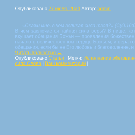
Опубликовано
27 июля, 2024
Автор:
admin
«Скажи мне, в чем великая сила твоя?»
(Суд.16:6
В чем заключается тайная сила веры? В пище, кот
вкушает обещания Божьи — проявления божественно
начало в величественном сердце Божьем, и вера го
обещания, если бы не Его любовь и благоволение, и
Читать полностью
→
Опубликовано
Статьи
|
Метки:
Исполнение обетован
сила Слова
|
Ваш комментарий
|
Навигация по статьям