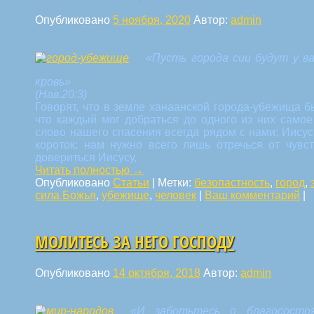
Опубликовано
5 ноября, 2020
Автор:
admin
«Пусть города сии будут у 
кровь»
(Нав.20:3)
Говорят, что в земле ханаанской города-убежища 
что каждый мог добраться до одного из них самое
слово нашего спасения всегда рядом с нами; Иисус
короток; нам нужно всего лишь отречься от чувс
довериться Иисусу,
Читать полностью
→
Опубликовано
Статьи
|
Метки:
безопастность
,
город
,
сила Божья
,
убежище
,
человек
|
Ваш комментарий
|
МОЛИТЕСЬ ЗА НЕГО ГОСПОДУ
Опубликовано
14 октября, 2018
Автор:
admin
«И заботьтесь о благососто