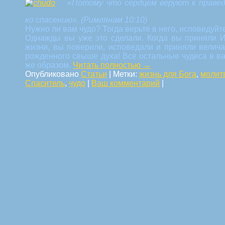
«Потому что сердцем веруют к праве
ко спасению».
(Римлянам 10:10)
Нужно ли вам чудо? Тогда верьте в него, исповедуйте
Однажды вы уже это сделали. Когда вы приняли И
жизни, вы поверили, исповедали и приняли велича
рожденного свыше духа! Все остальные чудеса в в
же образом.
Читать полностью
→
Опубликовано
Статьи
|
Метки:
жизнь для Бога
,
молит
Спаситель
,
чудо
|
Ваш комментарий
|
Навигация по статьям