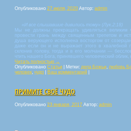
Опубликовано
27 июля, 2020
Автор:
admin
«И все слышавшие дивились тому» (Лук.2:18)
Мы не должны прекращать удивляться великим ч
провести грань между священным трепетом и ист
душа верующего исполнена восторгом от созерцан
даже если он и не выражает этого в хвалебной п
склонив голову, тогда и в его молчании — бессл
чтить нашего Бога, принявшего человеческий облик, 
Читать полностью
→
Опубликовано
Статьи
|
Метки:
дела Божьи
,
любовь Б
человек
,
чудо
|
Ваш комментарий
|
ПРИМИТЕ СВОЁ ЧУДО
Опубликовано
23 января, 2017
Автор:
admin