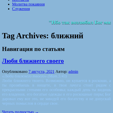
Молитва покаяния
Служения
"Ибо так возлюбил Бог мир,
Tag Archives:
ближний
Навигация по статьям
Люби ближнего своего
Опубликовано
7 августа, 2021
Автор:
admin
«Люби ближнего твоего» (Мат.5:43)
Люби ближнего твоего. Возможно, он купается в роскоши, а
ты прозябаешь в нищете, и твоя лачуга стоит рядом с
прекрасными стенами его особняка; каждый день ты видишь
его владения, его богатые одежды и его роскошные пиры; Бог
даровал ему все это, не завидуй его богатству и не допускай
черных помыслов в сердце свое.
Читать полностью
→