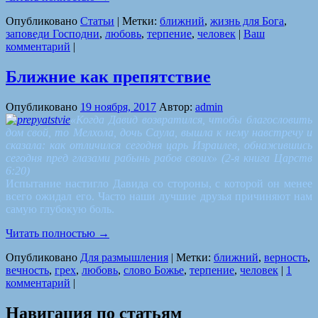
Опубликовано
Статьи
|
Метки:
ближний
,
жизнь для Бога
,
заповеди Господни
,
любовь
,
терпение
,
человек
|
Ваш
комментарий
|
Ближние как препятствие
Опубликовано
19 ноября, 2017
Автор:
admin
«Когда Давид возвратился, чтобы благословить
дом свой, то Мелхола, дочь Саула, вышла к нему навстречу и
сказала: как отличился сегодня царь Израилев, обнажившись
сегодня пред глазами рабынь рабов своих» (2-я книга Царств
6:20)
Испытание настигло Давида со стороны, с которой он менее
всего ожидал его. Часто наши лучшие друзья причиняют нам
самую глубокую боль.
Читать полностью
→
Опубликовано
Для размышления
|
Метки:
ближний
,
верность
,
вечность
,
грех
,
любовь
,
слово Божье
,
терпение
,
человек
|
1
комментарий
|
Навигация по статьям