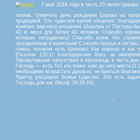
7 мая 2016 года в честь 23-летия Церк
пикник. Отмечать день рождения Церкви на при
традицией.
Это чудесное время общения, благодарс
конечно, вкусного угощения. Шашлык от Пастора б
42 кг мяса для более 60 человек. Спасибо огромн
которые потрудились! Спасибо всем, кто служи
праздничным и приятным! Спасибо братья и сестры,
семьи, которая есть Церковь! Как хорошо и как 
(Псалом 132:1) Благодарение Богу за неизрече
Прозвучавшие напутствия и проповедь в честь дня
Господь — есть Тот, кто помог нам до сего места (1 Ц
необходимо возрастать духовно, не бояться благове
Христу, расширяя Божье Царство. Это есть задач
Господа для нас (Матф. 28:19-20).