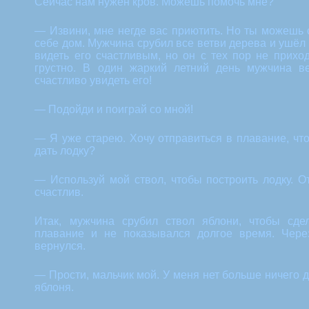
Сейчас нам нужен кров. Можешь помочь мне?
— Извини, мне негде вас приютить. Но ты можешь 
себе дом. Мужчина срубил все ветви дерева и ушё
видеть его счастливым, но он с тех пор не прихо
грустно. В один жаркий летний день мужчина в
счастливо увидеть его!
— Подойди и поиграй со мной!
— Я уже старею. Хочу отправиться в плавание, чт
дать лодку?
— Используй мой ствол, чтобы построить лодку. О
счастлив.
Итак, мужчина срубил ствол яблони, чтобы сде
плавание и не показывался долгое время. Чере
вернулся.
— Прости, мальчик мой. У меня нет больше ничего д
яблоня.