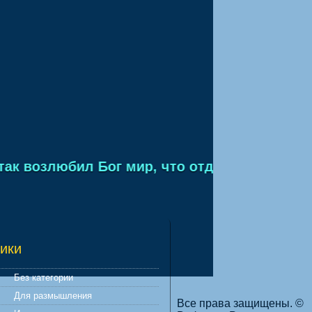
к возлюбил Бог мир, что отдал Сына Своего 
ики
Без категории
Для размышления
Все права защищены. ©