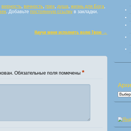
:
верность
,
вечность
,
грех
,
душа
,
жизнь для Бога
,
век
. Добавьте
постоянную ссылку
в закладки.
Научи меня исполнять волю Твою
→
*
кован.
Обязательные поля помечены
Арх
Архи