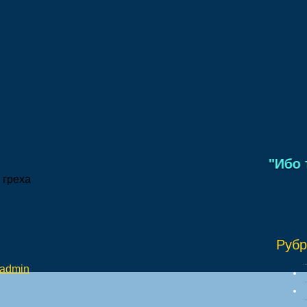
"Ибо та
 греха
Рубр
admin