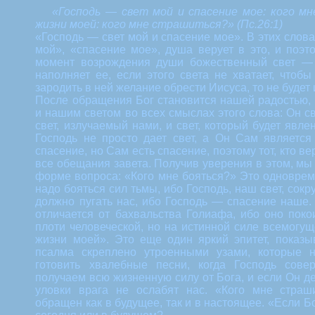
«Господь — свет мой и спасение мое: кого мн
жизни моей: кого мне страшиться?» (Пс.26:1)
«Господь — свет мой и спасение мое». В этих слова
мой», «спасение мое», душа верует в это, и поэт
момент возрождения души божественный свет —
наполняет ее, если этого света не хватает, чтоб
зародить в ней желание обрести Иисуса, то не будет
После обращения Бог становится нашей радостью,
и нашим светом во всех смыслах этого слова: Он све
свет, излучаемый нами, и свет, который будет явле
Господь не просто дает свет, а Он Сам является
спасение, но Сам есть спасение, поэтому тот, кто ве
все обещания завета. Получив уверения в этом, мы
форме вопроса: «Кого мне бояться?» Это одновреме
надо бояться сил тьмы, ибо Господь, наш свет, сокр
должно пугать нас, ибо Господь — спасение наше.
отличается от бахвальства Голиафа, ибо оно поко
плоти человеческой, но на истинной силе всемогущ
жизни моей». Это еще один яркий эпитет, показы
псалма скреплено утроенными узами, которые 
готовить хвалебные песни, когда Господь сове
получаем всю жизненную силу от Бога, и если Он де
уловки врага не ослабят нас. «Кого мне страш
обращен как в будущее, так и в настоящее. «Если Бог