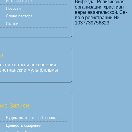
Истории жизни
Вифезда. Религиозная
организация христиан
Новости
веры евангельской. Св-
Слово пастора
во о регистрации №
1037739756823
Статьи
есни хвалы и поклонения.
ристианские мультфильмы
ие Записи
Будем смотреть на Господа
Ценность смирения