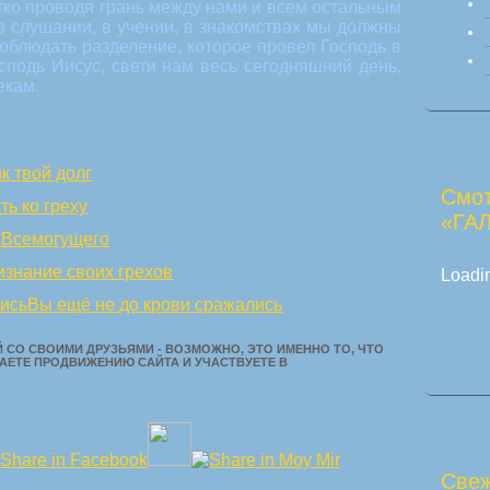
етко проводя грань между нами и всем остальным
 в слушании, в учении, в знакомствах мы должны
соблюдать разделение, которое провел Господь в
сподь Иисус, свети нам весь сегодняшний день,
екам.
к твой долг
Смот
ть ко греху
«ГА
 Всемогущего
изнание своих грехов
Loadin
Вы ещё не до крови сражались
 СО СВОИМИ ДРУЗЬЯМИ - ВОЗМОЖНО, ЭТО ИМЕННО ТО, ЧТО
АЕТЕ ПРОДВИЖЕНИЮ САЙТА И УЧАСТВУЕТЕ В
Свеж