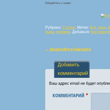
Общайтесь с нами:
Рубрика:
Статьи
. Метки:
Бог
,
грех
,
ж
тьма
,
человек
. Добавьте
постоянну
←
Возрастайте в благодати
Навигация по статьям
Добавить
комментарий
Ваш адрес email не будет опубли
*
КОММЕНТАРИЙ