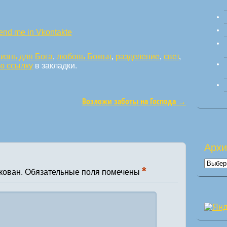
изнь для Бога
,
любовь Божья
,
разделение
,
свет
,
ю ссылку
в закладки.
Возложи заботы на Господа
→
Арх
Архи
*
кован.
Обязательные поля помечены