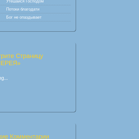
Утешайся Господом
Потоки благодати
Бог не опаздывает
рите Страницу
ЛЕРЕЯ»
g...
ие Комментарии