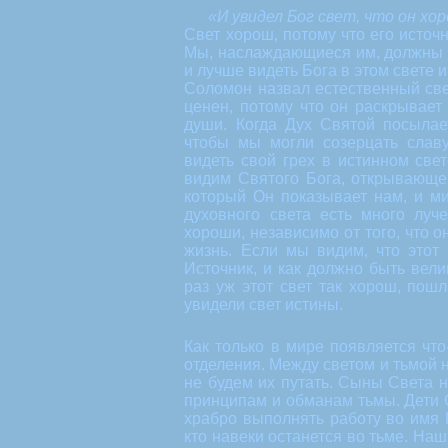
«И увидел Бог свет, что он хо
Свет хорош, потому что его источ
Мы, наслаждающиеся им, должны 
и лучше видеть Бога в этом свете 
Соломон назвал естественный све
ценен, потому что он раскрывае
души. Когда Дух Святой посылае
чтобы мы могли созерцать слав
видеть свой грех в истинном св
видим Святого Бога, открывающе
который Он показывает нам, и ми
духовного света есть много луч
хороши, независимо от того, что о
жизнь. Если мы видим, что этот
Источник, и как должно быть велик
раз уж этот свет так хорош, пош
увидели свет истины.
Как только в мире появляется что
отделения. Между светом и тьмой н
не будем их путать. Сыны Света 
принципам и обманам тьмы. Дети 
храбро выполнять работу во имя 
кто навеки останется во тьме. Наш