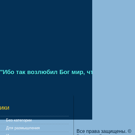
бо так возлюбил Бог мир, что отдал Сына Св
ики
Без категории
Для размышления
Все права защищены. ©