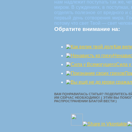
нам надлежит поступать так же, ч
миром. В суждениях, в поступках,
отделять полезное от вредного и 
первый день сотворения мира. Го
потому что свет Твой — свет челов
Обратите внимание на:
Как вели
Ненавис
Сила у
Пр
ВАМ ПОНРАВИЛАСЬ СТАТЬЯ? ПОДЕЛИТЕСЬ ЕЙ
ИМ СЕЙЧАС НЕОБХОДИМО! ( ЭТИМ ВЫ ПОМОГ
РАСПРОСТРАНЕНИИ БЛАГОЙ ВЕСТИ )