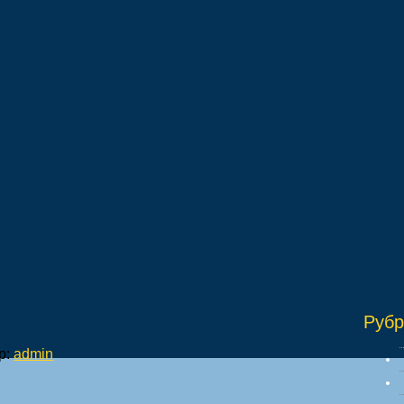
"И
Рубр
р:
admin