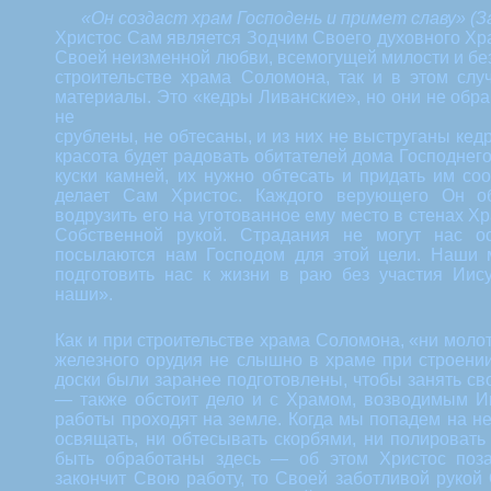
«Он создаст храм Господень и примет славу»
(З
Христос Сам является Зодчим Своего духовного Хра
Своей неизменной любви, всемогущей милости и без
строительстве храма Соломона, так и в этом слу
материалы. Это «кедры Ливанские», но они не обр
не
срублены, не обтесаны, и из них не выструганы кед
красота будет радовать обитателей дома Господнег
куски камней, их нужно обтесать и придать им со
делает Сам Христос. Каждого верующего Он о
водрузить его на уготованное ему место в стенах Х
Собственной рукой. Страдания не могут нас ос
посылаются нам Господом для этой цели. Наши 
подготовить нас к жизни в раю без участия Иису
наши».
Как и при строительстве храма Соломона, «ни молота
железного орудия не слышно в храме при строении
доски были заранее подготовлены, чтобы занять св
— также обстоит дело и с Храмом, возводимым Ии
работы проходят на земле. Когда мы попадем на неб
освящать, ни обтесывать скорбями, ни полировать
быть обработаны здесь — об этом Христос поза
закончит Свою работу, то Своей заботливой рукой