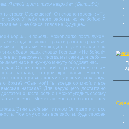
рам; Я твой щит и твоя награда» ( Быт.15:1)
ять страхи Своих детей! Он словно говорит: «Ты
 с тобою. У тебя много работы, но не бойся: Я
стоящее, и не бойся, глядя на будущее».
воей борьбы и победы может легко пасть духом.
 Такие люди не знают страха в разгаре сражения
ями и с врагами. Но когда все уже позади, они
в этих ободряющих словах Господа: «Не бойся!»
ишине встревожены. Иногда мы сами для себя —
понимает нас и в нужную минуту ободряет нас.
П
рада». Он не говорит: «Я награжу тебя», но: «Я
Х
енная награда, которой христианин может в
зал отец в притче своему старшему сыну, когда
его брата? «Сын мой! Ты всегда со мной, и все
 высокая награда? Для верующего достаточно
, достаточно чести, если он может угодить своему
оваться в Боге. Может ли Бог дать больше, чем
Свеж
аграда. Этим двойным титулом Он разгоняет все
ность. Поэтому оставь все заботы, будь спокоен