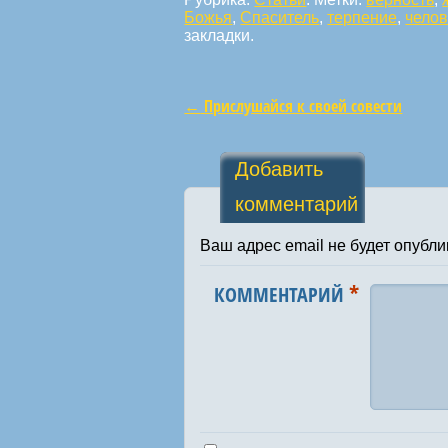
Божья
,
Спаситель
,
терпение
,
челов
закладки.
←
Прислушайся к своей совести
Навигация по статьям
Добавить
комментарий
Ваш адрес email не будет опубли
*
КОММЕНТАРИЙ