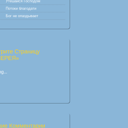
Утешайся Господом
Потоки благодати
Бог не опаздывает
рите Страницу
ЛЕРЕЯ»
g...
ие Комментарии