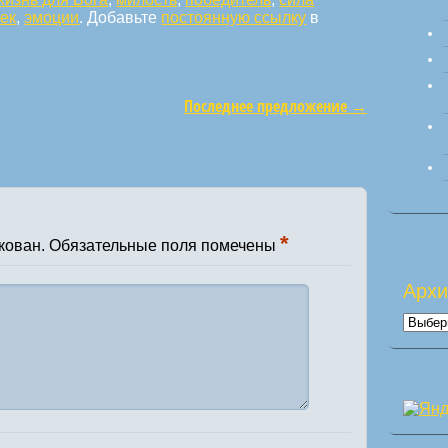
ек
,
эмоции
. Добавьте
постоянную ссылку
в
Последнее предложение
→
*
кован.
Обязательные поля помечены
Арх
Архи