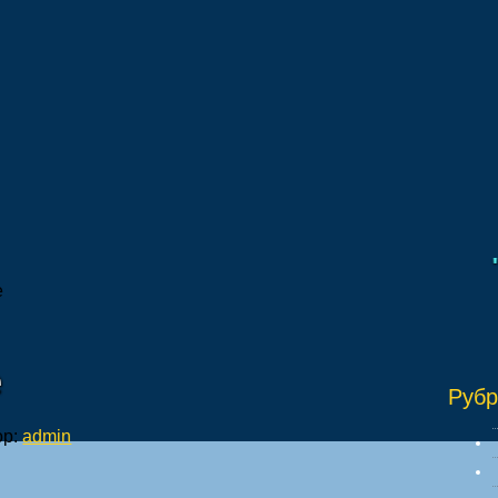
"И
е
е
Рубр
ор:
admin