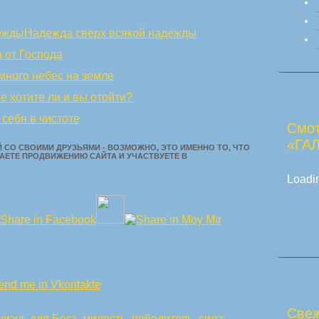
Надежда сверх всякой надежды
 от Господа
много небес на земле
е хотите ли и вы отойти?
 себя в чистоте
Смот
«ГА
 СО СВОИМИ ДРУЗЬЯМИ - ВОЗМОЖНО, ЭТО ИМЕННО ТО, ЧТО
АЕТЕ ПРОДВИЖЕНИЮ САЙТА И УЧАСТВУЕТЕ В
Loadin
Свеж
жизнь для Бога
,
милость
,
победитель
,
сила