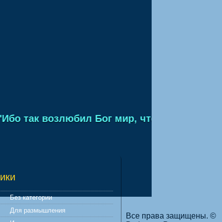
бо так возлюбил Бог мир, что отдал Сына Св
ики
Без категории
Для размышления
Все права защищены. ©