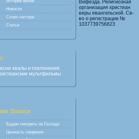
Истории жизни
Вифезда. Религиозная
организация христиан
Новости
веры евангельской. Св-
Слово пастора
во о регистрации №
1037739756823
Статьи
есни хвалы и поклонения.
ристианские мультфильмы
ие Записи
Будем смотреть на Господа
Ценность смирения