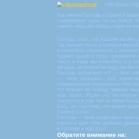
«Не бойся, Ав
Как нежно Господь старается разве
совершенно один, но не бойся: Я
помогу тебе. Не бойся, глядя на на
Господь знал, что Авраам после с
Так бывает часто у храбрых мужей.
и способны справиться с опасност
падают духом и тогда нуждаются 
Часто в бурю мы спокойны, а в т
загадка, но слава Господу, что Он 
Господь добавляет: «Я — твоя наг
— твоя награда». Это единств
совершенстве радоваться. Что ска
тот ворчал по поводу приема сво
мое твое». Разве это не вполне
богатства в том, что он имеет Бога
Богу, он счастлив, что может рад
Самого Себя?
Господь — твой защитник и твоя н
страхи и дает тебе двойную уверен
в Господе и жди Его!
Обратите внимание на: